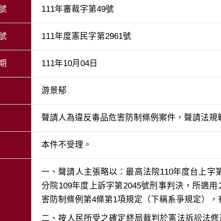
號
111年審裁字第49號
號
111年度憲民字第2961號
期
111年10月04日
游景郁
聲請人為違反毒品危害防制條例案件，聲請法規
本件不受理。
一、聲請人主張略以：最高法院110年度台上字第
分院109年度上訴字第2045號刑事判決，所適用
二、按人民所受之確定終局裁判於憲法訴訟法修正