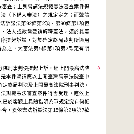
法審查；上列聲請法規範憲法審查案件得
件法（下稱大審法）之規定定之；而聲請
訴訟法第92條第2項、第90條第1項但
人民、法人或政黨聲請解釋憲法，須於其憲
程序提起訴訟，對於確定終局裁判所適用
為之，大審法第5條第1項第2款定有明
中分院刑事判決提起上訴，經上開最高法院
3
，是本件聲請應以上開臺灣高等法院臺中
之確定終局判決及上開最高法院刑事判決，
請法規範憲法審查案件得否受理，應依上
請人已於客觀上具體指明系爭規定究有何牴
合，爰依憲法訴訟法第15條第2項第7款