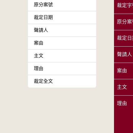
原分案號
裁定字
裁定日期
原分案
聲請人
裁定日
案由
聲請人
主文
理由
案由
裁定全文
主文
理由