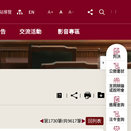
站導覽
公告
交流活動
影音專區
判決
公開書狀
言詞辯論
或說明會
進階查詢
法令查詢
◀
第1730筆/共9617筆
▶
回列表