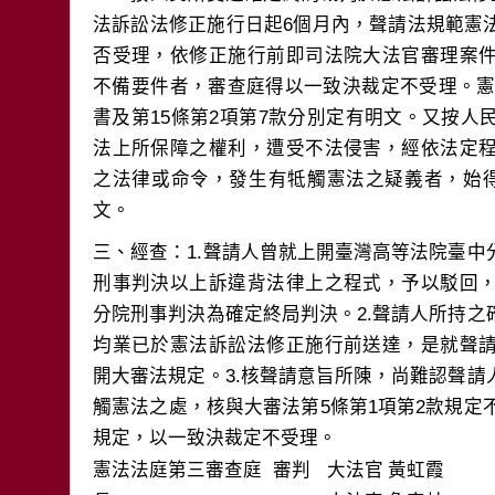
法訴訟法修正施行日起6個月內，聲請法規範憲
否受理，依修正施行前即司法院大法官審理案
不備要件者，審查庭得以一致決裁定不受理。憲法
書及第15條第2項第7款分別定有明文。又按
法上所保障之權利，遭受不法侵害，經依法定
之法律或命令，發生有牴觸憲法之疑義者，始得
三、經查：1.聲請人曾就上開臺灣高等法院臺
刑事判決以上訴違背法律上之程式，予以駁回
分院刑事判決為確定終局判決。2.聲請人所持
均業已於憲法訴訟法修正施行前送達，是就聲
開大審法規定。3.核聲請意旨所陳，尚難認聲
觸憲法之處，核與大審法第5條第1項第2款規定不
規定，以一致決裁定不受理。
憲法法庭第三審查庭 審判
大法官
黃虹霞