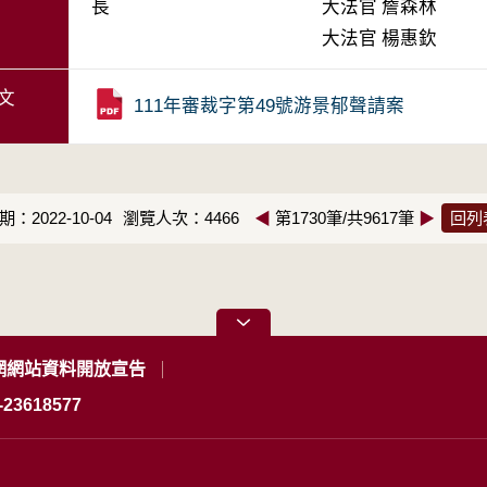
長
大法官
詹森林
大法官
楊惠欽
文
111年審裁字第49號游景郁聲請案
：2022-10-04
瀏覽人次：4466
◀
第1730筆/共9617筆
▶
回列
網網站資料開放宣告
23618577