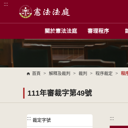
:::
跳到主要內容區塊
關於憲法法庭
審理程序
首頁
>
解釋及裁判
>
裁判
>
程序裁定
>
程
111年審裁字第49號
:::
:::
裁定字號