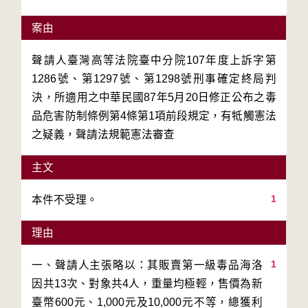
案由
聲請人臺灣高等法院臺中分院107年度上訴字第
1286號、第1297號、第1298號刑事確定終局判
決，所適用之中華民國87年5月20日修正公布之毒
品危害防制條例第4條第1項前段規定，有牴觸憲法
之疑義，聲請法規範憲法審查
主文
1
本件不受理。
理由
1
一、聲請人主張略以：其販賣第一級毒品海洛
因共13次、對象共4人，重量均極輕，售價為新
臺幣600元、1,000元及10,000元不等，總獲利