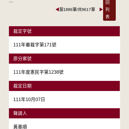
:::
回
◀
第1886筆/共9617筆
▶
列
表
裁定字號
111年審裁字第171號
原分案號
111年度憲民字第1238號
裁定日期
111年10月07日
聲請人
黃基順