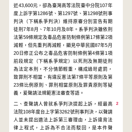
近43,600元，卻為臺灣高等法院臺中分院107年
度上訴字第1286號、第1297號、第1298號刑事
判決（下稱系爭判決）維持原審分別宣告有期
徒刑7年8月、7年10月及8年。系爭判決雖依刑
法第59條規定及毒品危害防制條例第17條第2項
減輕，但先重判再減輕，顯見中華民國87年5月
20日修正公布之毒品危害防制條例第4條第1項
前段規定（下稱系爭規定）以死刑及無期徒刑
為法定本刑，不分情節輕重，構成過苛處罰，
致罪刑不相當，有違反憲法第7條平等原則及第
23條比例原則、罪刑相當原則及罪責原則等疑
2
二、查聲請人曾就系爭判決提起上訴，經最高
法院108年度台上字第3262號刑事判決，以聲請
人並未提出適法上訴第三審理由，上訴違背法
律上程式，上訴為不合法而駁回，是本件聲