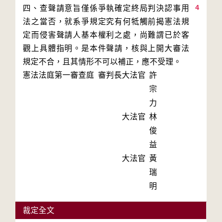
4
四、查聲請意旨僅係爭執確定終局判決認事用
法之當否，就系爭規定究有何牴觸前揭憲法規
定而侵害聲請人基本權利之處，尚難謂已於客
觀上具體指明。是本件聲請，核與上開大審法
規定不合，且其情形不可以補正，應不受理。
憲法法庭第一審查庭 審判長
大法官
許
宗
力
大法官
林
俊
益
大法官
黃
瑞
明
裁定全文