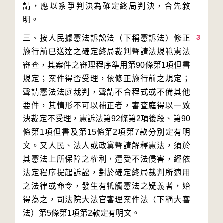
請，應以系爭判決為確定終局判決，合先敘
3
三、按人民據憲法訴訟法（下稱憲訴法）修正
施行前已送達之確定終局裁判聲請法規範憲法
審查，其案件之審理程序準用第90條第1項但書
規定；案件得否受理，依修正施行前之規定；
聲請憲法法庭裁判，聲請不合程式或不備其他
要件，其情形不可以補正者，審查庭得以一致
決裁定不受理，憲訴法第92條第2項後段、第90
條第1項但書及第15條第2項第7款分別定有明
文。又人民、法人或政黨聲請解釋憲法，須於
其憲法上所保障之權利，遭受不法侵害，經依
法定程序提起訴訟，對於確定終局裁判所適用
之法律或命令，發生有牴觸憲法之疑義者，始
得為之，司法院大法官審理案件法（下稱大審