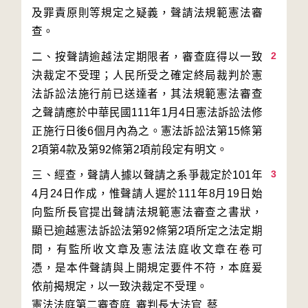
及罪責原則等規定之疑義，聲請法規範憲法審
2
二、按聲請逾越法定期限者，審查庭得以一致
決裁定不受理；人民所受之確定終局裁判於憲
法訴訟法施行前已送達者，其法規範憲法審查
之聲請應於中華民國111年1月4日憲法訴訟法修
正施行日後6個月內為之。憲法訴訟法第15條第
3
三、經查，聲請人據以聲請之系爭裁定於101年
4月24日作成，惟聲請人遲於111年8月19日始
向監所長官提出聲請法規範憲法審查之書狀，
顯已逾越憲法訴訟法第92條第2項所定之法定期
間，有監所收文章及憲法法庭收文章在卷可
憑，是本件聲請與上開規定要件不符，本庭爰
依前揭規定，以一致決裁定不受理。
憲法法庭第二審查庭 審判長
大法官
蔡