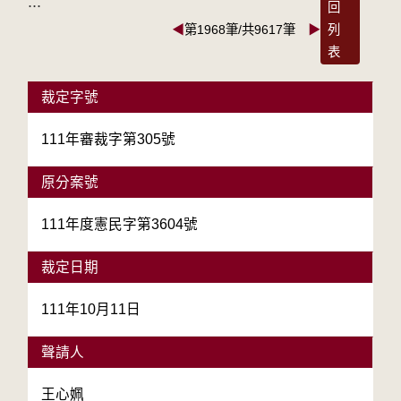
:::
回
◀
第1968筆/共9617筆
▶
列
表
裁定字號
111年審裁字第305號
原分案號
111年度憲民字第3604號
裁定日期
111年10月11日
聲請人
王心姵