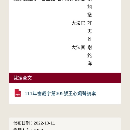
烱
燉
大法官
許
志
雄
大法官
謝
銘
洋
裁定全文
111年審裁字第305號王心姵聲請案
發布日期：2022-10-11