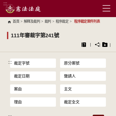
:::
跳到主要內容區塊
首頁
>
解釋及裁判
>
裁判
>
程序裁定
>
程序裁定案件列表
111年審裁字第241號
:::
裁定字號
原分案號
裁定日期
聲請人
案由
主文
理由
裁定全文