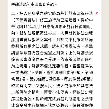
2
二、按人民所受之確定終局裁判於憲法訴訟法
（下稱憲訴法）修正施行前已送達者，得於中
華民國111年1月4日憲訴法修正施行日後6個月
內，聲請法規範憲法審查；人民就其依法定程
序用盡審級救濟之案件，對於受不利確定終局
裁判所適用之法規範，認有牴觸憲法者，得聲
請憲法法庭為宣告違憲之判決；上列聲請法規
範憲法審查案件得否受理，依憲訴法修正施行
前之規定；聲請不備法定要件者，審查庭得以
一致決裁定不受理，憲訴法第92條第2項、第59
條第1項、第90條第1項但書、第15條第2項第7
款定有明文。又按人民、法人或政黨於其憲法
上所保障之權利，遭受不法侵害，經依法定程
序提起訴訟，對於確定終局裁判所適用之法律
或命令發生有牴觸憲法之疑義者，得聲請解釋