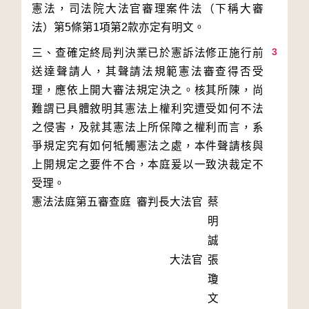
憲法，司法院大法官審理案件法（下稱大審
3
三、查確定終局判決業已於憲訴法修正施行前
送達聲請人，其聲請法規範憲法審查得否受
理，應依上開大審法規定決之。核其所陳，尚
難謂已具體敘明其憲法上權利究遭受如何不法
之侵害，及就其憲法上所保障之權利而言，系
爭規定究有如何牴觸憲法之處，本件聲請核與
上開規定之要件不合，本庭爰以一致決裁定不
受理。
憲法法庭第五審查庭 審判長
大法官
蔡
明
誠
大法官
張
瓊
文