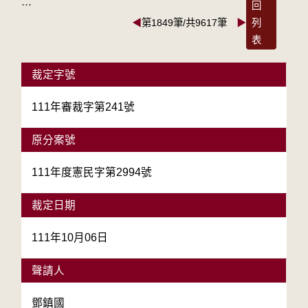
:::
回
◀
第1849筆/共9617筆
▶
列
表
裁定字號
111年審裁字第241號
原分案號
111年度憲民字第2994號
裁定日期
111年10月06日
聲請人
鄧鎮國