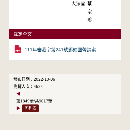
大法官
蔡
宗
珍
裁定全文
111年審裁字第241號鄧鎮國聲請案
發布日期：2022-10-06
瀏覽人次：4534
◀
第1849筆/共9617筆
▶
回列表