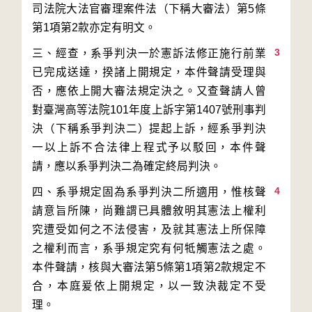
司法院大法官審理案件法（下稱大審法）第5條
3
三、經查，系爭判決一於憲訴法修正施行前業
已完成送達，揆諸上開規定，本件聲請受理與
否，應依上開大審法規定決之。又查聲請人曾
對臺灣高等法院101年度上訴字第1407號刑事判
決（下稱系爭判決二）提起上訴，經系爭判決
一以上訴不合法律上程式予以駁回，本件聲
4
四、系爭規定固為系爭判決二所適用，惟核聲
請意旨所陳，尚難謂已具體敘明其憲法上權利
究遭受如何之不法侵害，及就其憲法上所保障
之權利而言，系爭規定究有何牴觸憲法之處。
本件聲請，核與大審法第5條第1項第2款規定不
合，本庭爰依上開規定，以一致決裁定不受
理。