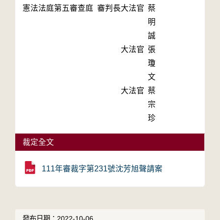
憲法法庭第五審查庭 審判長
大法官
蔡
明
誠
大法官
張
瓊
文
大法官
蔡
宗
珍
裁定全文
111年審裁字第231號沈芳旭聲請案
發布日期：2022-10-06