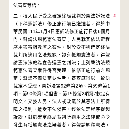
2
二、按人民所受之確定終局裁判於憲法訴訟法
（下稱憲訴法）修正施行前已送達者，得於中
華民國111年1月4日憲訴法修正施行日後6個月
內，聲請法規範憲法審查；人民就其依法定程
序用盡審級救濟之案件，對於受不利確定終局
裁判所適用之法規範，認有牴觸憲法者，得聲
請憲法法庭為宣告違憲之判決；上列聲請法規
範憲法審查案件得否受理，依修正施行前之規
定；聲請不備法定要件者，審查庭得以一致決
裁定不受理，憲訴法第92條第2項、第59條第1
項、第90條第1項但書、第15條第2項第7款定有
明文。又按人民、法人或政黨於其憲法上所保
障之權利，遭受不法侵害，經依法定程序提起
訴訟，對於確定終局裁判所適用之法律或命令
發生有牴觸憲法之疑義者，得聲請解釋憲法，