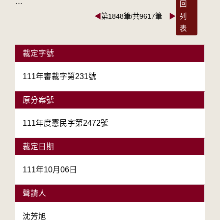
:::
回
◀
第1848筆/共9617筆
▶
列
表
裁定字號
111年審裁字第231號
原分案號
111年度憲民字第2472號
裁定日期
111年10月06日
聲請人
沈芳旭