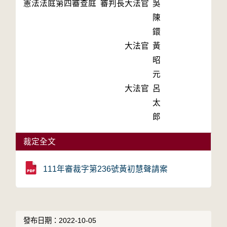
憲法法庭第四審查庭 審判長
大法官
吳
陳
鐶
大法官
黃
昭
元
大法官
呂
太
郎
裁定全文
111年審裁字第236號黃初慧聲請案
發布日期：2022-10-05