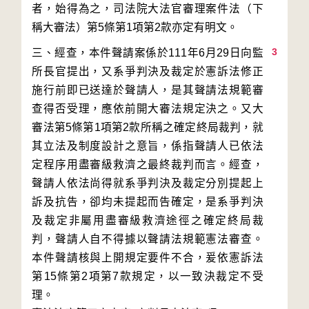
者，始得為之，司法院大法官審理案件法（下
3
三、經查，本件聲請案係於111年6月29日向監
所長官提出，又系爭判決及裁定於憲訴法修正
施行前即已送達於聲請人，是其聲請法規範審
查得否受理，應依前開大審法規定決之。又大
審法第5條第1項第2款所稱之確定終局裁判，就
其立法及制度設計之意旨，係指聲請人已依法
定程序用盡審級救濟之最終裁判而言。經查，
聲請人依法尚得就系爭判決及裁定分別提起上
訴及抗告，卻均未提起而告確定，是系爭判決
及裁定非屬用盡審級救濟途徑之確定終局裁
判，聲請人自不得據以聲請法規範憲法審查。
本件聲請核與上開規定要件不合，爰依憲訴法
第15條第2項第7款規定，以一致決裁定不受
理。