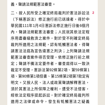
2
二、按人民所受之確定終局裁判於憲法訴訟法
（下稱憲訴法）修正施行前已送達者，得於中
華民國111年1月4日憲訴法修正施行日後6個月
內，聲請法規範憲法審查；人民就其依法定程
序用盡審級救濟之案件，對於受不利確定終局
裁判所適用之法規範，認有牴觸憲法者，得聲
請憲法法庭為宣告違憲之判決；上列聲請法規
範憲法審查案件得否受理，依修正施行前之規
定；聲請不備法定要件者，審查庭得以一致決
裁定不受理，憲訴法第92條第2項、第59條第1
項、第90條第1項但書、第15條第2項第7款定有
明文。又按人民、法人或政黨聲請解釋憲法，
須於其憲法上所保障之權利，遭受不法侵害，
經依法定程序提起訴訟，對於確定終局裁判所
適用之法律或命令，發生有牴觸憲法之疑義