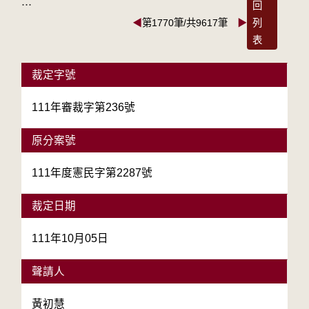
:::
回
◀
第1770筆/共9617筆
▶
列
表
裁定字號
111年審裁字第236號
原分案號
111年度憲民字第2287號
裁定日期
111年10月05日
聲請人
黃初慧