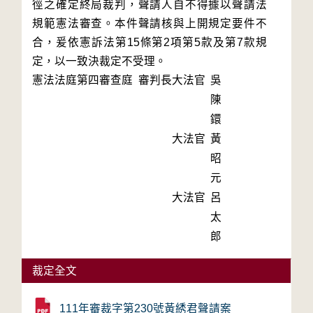
徑之確定終局裁判，聲請人自不得據以聲請法
規範憲法審查。本件聲請核與上開規定要件不
合，爰依憲訴法第15條第2項第5款及第7款規
定，以一致決裁定不受理。
憲法法庭第四審查庭 審判長
大法官
吳
陳
鐶
大法官
黃
昭
元
大法官
呂
太
郎
裁定全文
111年審裁字第230號黃綉君聲請案