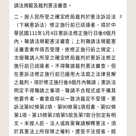
2
二、按人民所受之確定終局裁判於憲法訴訟法
（下稱憲訴法）修正施行前已送達者，得於中
華民國111年1月4日憲訴法修正施行日後6個月
內，聲請法規範憲法審查；上列聲請法規範憲
法審查案件得否受理，依修正施行前之規定；
次按聲請人所受之確定終局裁判於憲訴法修正
施行前已送達者，不得聲請裁判憲法審查，但
在憲訴法修正施行前已援用大法庭之法律見解
之裁判，得於修正施行後6個月內聲請；憲訴法
明定不得聲請之事項、聲請不合程式或不備其
他要件者，審查庭得以一致決裁定不受理，憲
訴法第92條第2項、第90條第1項但書、第92條
第1項、第15條第2項第5款及第7款分別定有明
文。末按人民、法人或政黨聲請解釋憲法，須
於其憲法上所保障之權利，遭受不法侵害，經