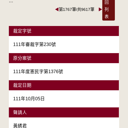
:::
回
◀
第1767筆/共9617筆
▶
列
表
裁定字號
111年審裁字第230號
原分案號
111年度憲民字第1376號
裁定日期
111年10月05日
聲請人
黃綉君