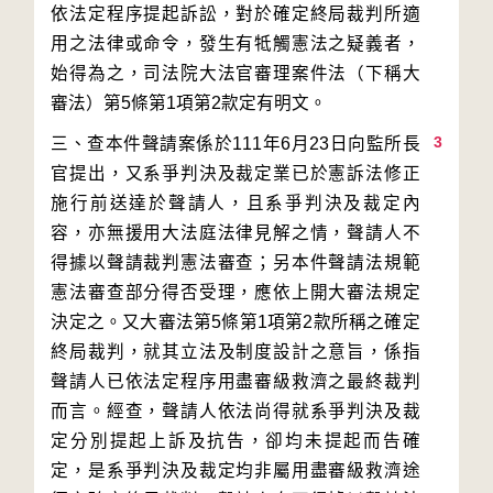
依法定程序提起訴訟，對於確定終局裁判所適
用之法律或命令，發生有牴觸憲法之疑義者，
始得為之，司法院大法官審理案件法（下稱大
3
三、查本件聲請案係於111年6月23日向監所長
官提出，又系爭判決及裁定業已於憲訴法修正
施行前送達於聲請人，且系爭判決及裁定內
容，亦無援用大法庭法律見解之情，聲請人不
得據以聲請裁判憲法審查；另本件聲請法規範
憲法審查部分得否受理，應依上開大審法規定
決定之。又大審法第5條第1項第2款所稱之確定
終局裁判，就其立法及制度設計之意旨，係指
聲請人已依法定程序用盡審級救濟之最終裁判
而言。經查，聲請人依法尚得就系爭判決及裁
定分別提起上訴及抗告，卻均未提起而告確
定，是系爭判決及裁定均非屬用盡審級救濟途