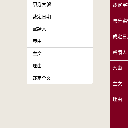
原分案號
裁定字
裁定日期
原分案
聲請人
裁定日
案由
聲請人
主文
理由
案由
裁定全文
主文
理由