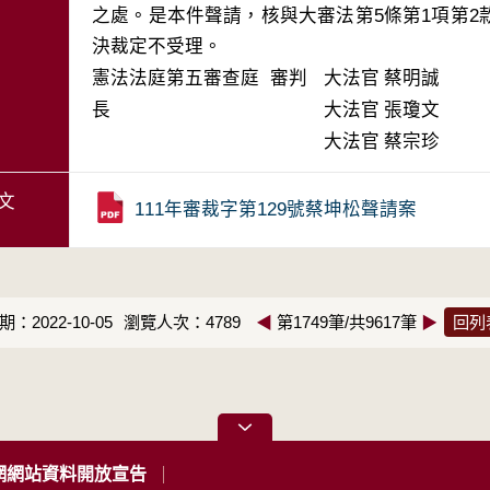
之處。是本件聲請，核與大審法第5條第1項第
決裁定不受理。
憲法法庭第五審查庭 審判
大法官
蔡明誠
長
大法官
張瓊文
大法官
蔡宗珍
文
111年審裁字第129號蔡坤松聲請案
：2022-10-05
瀏覽人次：4789
◀
第1749筆/共9617筆
▶
回列
網網站資料開放宣告