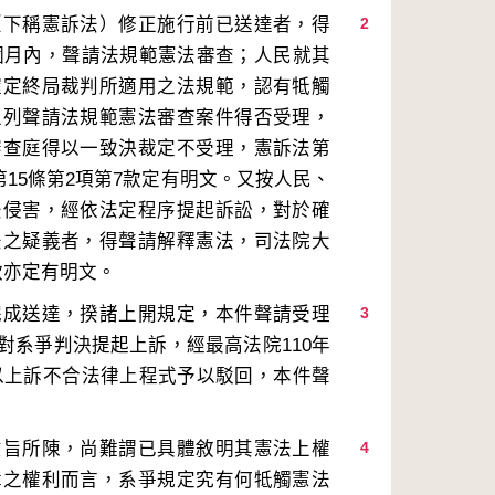
（下稱憲訴法）修正施行前已送達者，得
2
6個月內，聲請法規範憲法審查；人民就其
確定終局裁判所適用之法規範，認有牴觸
上列聲請法規範憲法審查案件得否受理，
審查庭得以一致決裁定不受理，憲訴法第
、第15條第2項第7款定有明文。又按人民、
法侵害，經依法定程序提起訴訟，對於確
法之疑義者，得聲請解釋憲法，司法院大
完成送達，揆諸上開規定，本件聲請受理
3
對系爭判決提起上訴，經最高法院110年
，以上訴不合法律上程式予以駁回，本件聲
意旨所陳，尚難謂已具體敘明其憲法上權
4
障之權利而言，系爭規定究有何牴觸憲法