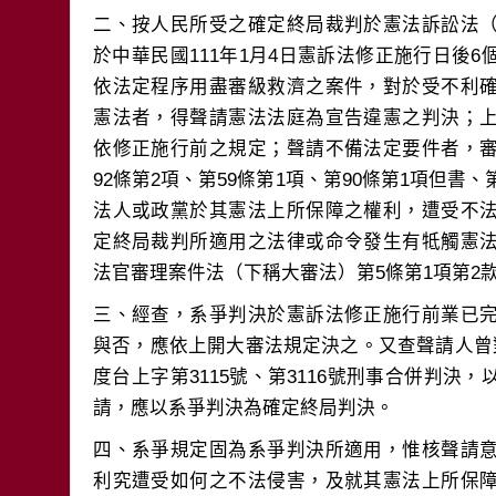
二、按人民所受之確定終局裁判於憲法訴訟法
於中華民國111年1月4日憲訴法修正施行日後
依法定程序用盡審級救濟之案件，對於受不利
憲法者，得聲請憲法法庭為宣告違憲之判決；
依修正施行前之規定；聲請不備法定要件者，
92條第2項、第59條第1項、第90條第1項但書
法人或政黨於其憲法上所保障之權利，遭受不
定終局裁判所適用之法律或命令發生有牴觸憲
三、經查，系爭判決於憲訴法修正施行前業已
與否，應依上開大審法規定決之。又查聲請人曾
度台上字第3115號、第3116號刑事合併判決
四、系爭規定固為系爭判決所適用，惟核聲請
利究遭受如何之不法侵害，及就其憲法上所保