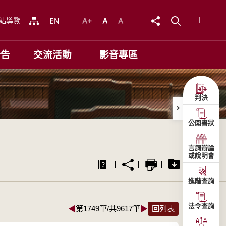
站導覽
公告
交流活動
影音專區
判決
公開書狀
言詞辯論
或說明會
進階查詢
法令查詢
◀
第1749筆/共9617筆
▶
回列表