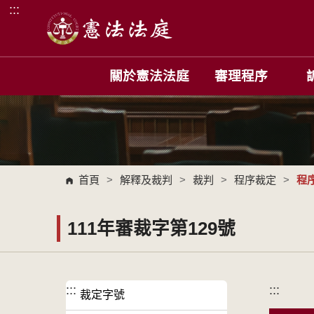
:::
跳到主要內容區塊
關於憲法法庭
審理程序
首頁
>
解釋及裁判
>
裁判
>
程序裁定
>
程
111年審裁字第129號
:::
:::
裁定字號