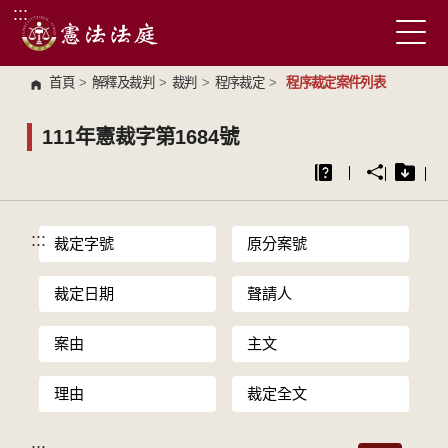
:::
跳到主要內容區塊
首頁
>
解釋及裁判
>
裁判
>
程序裁定
>
程序裁定案件列表
111年憲裁字第1684號
:::
裁定字號
原分案號
裁定日期
聲請人
案由
主文
理由
裁定全文