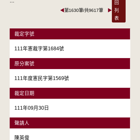
:::
回
◀
第1630筆/共9617筆
▶
列
表
裁定字號
111年憲裁字第1684號
原分案號
111年度憲民字第1569號
裁定日期
111年09月30日
聲請人
陳英俊