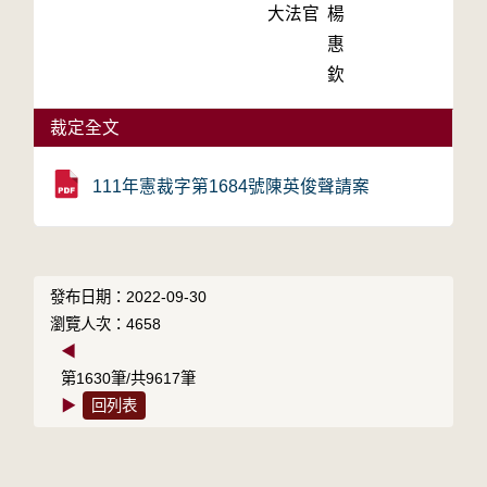
大法官
楊
惠
欽
裁定全文
111年憲裁字第1684號陳英俊聲請案
發布日期：2022-09-30
瀏覽人次：4658
◀
第1630筆/共9617筆
▶
回列表