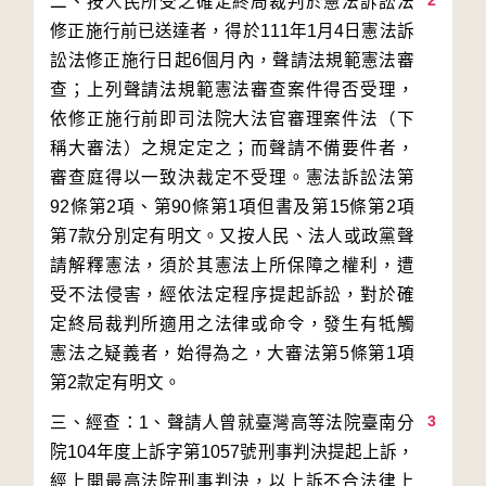
2
二、按人民所受之確定終局裁判於憲法訴訟法
修正施行前已送達者，得於111年1月4日憲法訴
訟法修正施行日起6個月內，聲請法規範憲法審
查；上列聲請法規範憲法審查案件得否受理，
依修正施行前即司法院大法官審理案件法（下
稱大審法）之規定定之；而聲請不備要件者，
審查庭得以一致決裁定不受理。憲法訴訟法第
92條第2項、第90條第1項但書及第15條第2項
第7款分別定有明文。又按人民、法人或政黨聲
請解釋憲法，須於其憲法上所保障之權利，遭
受不法侵害，經依法定程序提起訴訟，對於確
定終局裁判所適用之法律或命令，發生有牴觸
憲法之疑義者，始得為之，大審法第5條第1項
3
三、經查：1、聲請人曾就臺灣高等法院臺南分
院104年度上訴字第1057號刑事判決提起上訴，
經上開最高法院刑事判決，以上訴不合法律上