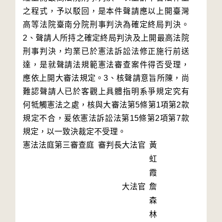
之程式，予以駁回，是本件聲請應以上開臺灣
高等法院臺南分院刑事判決為確定終局判決。
2、聲請人所持之確定終局判決及上開最高法院
刑事判決，均業已於憲法訴訟法修正施行前送
達，是就聲請法規範憲法審查案件得否受理，
應依上開大審法規定。3、核聲請意旨所陳，尚
難認聲請人已於客觀上具體指明系爭規定究有
何牴觸憲法之處，核與大審法第5條第1項第2款
規定不合，爰依憲法訴訟法第15條第2項第7款
規定，以一致決裁定不受理。
憲法法庭第三審查庭 審判長
大法官
黃
虹
霞
大法官
詹
森
林