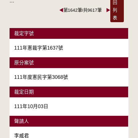
:::
回
◀
第1642筆/共9617筆
▶
列
表
裁定字號
111年憲裁字第1637號
原分案號
111年度憲民字第3068號
裁定日期
111年10月03日
聲請人
李威君