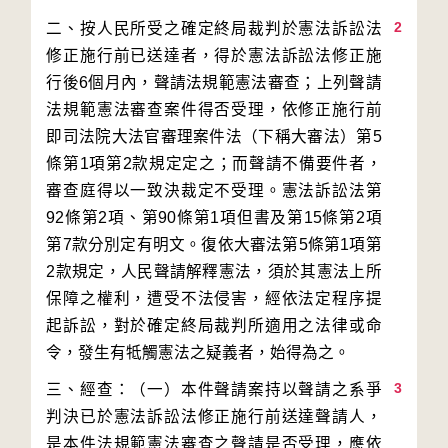
2
二、按人民所受之確定終局裁判於憲法訴訟法
修正施行前已送達者，得於憲法訴訟法修正施
行後6個月內，聲請法規範憲法審查；上列聲請
法規範憲法審查案件得否受理，依修正施行前
即司法院大法官審理案件法（下稱大審法）第5
條第1項第2款規定定之；而聲請不備要件者，
審查庭得以一致決裁定不受理。憲法訴訟法第
92條第2項、第90條第1項但書及第15條第2項
第7款分別定有明文。復依大審法第5條第1項第
2款規定，人民聲請解釋憲法，須於其憲法上所
保障之權利，遭受不法侵害，經依法定程序提
起訴訟，對於確定終局裁判所適用之法律或命
3
三、經查：（一）本件聲請案持以聲請之系爭
判決已於憲法訴訟法修正施行前送達聲請人，
是本件法規範憲法審查之聲請是否受理，應依