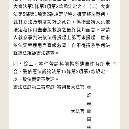
大審法第5條第1項第2款規定定之。（二）大審
法第5條第1項第2款規定所稱之確定終局裁判，
就其立法及制度設計之意旨，係指聲請人已依
法定程序用盡審級救濟之最終裁判而言。聲請
人就系爭判決依法得提起上訴而未提起，並未
依法定程序用盡審級救濟，自不得持系爭判決
4
四、綜上，本件聲請與前揭所述要件有所未
合，爰依憲法訴訟法第15條第2項第7款規定，
以一致決裁定不受理。
憲法法庭第三審查庭 審判長
大法官
黃
虹
霞
大法官
詹
森
林