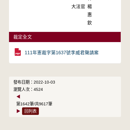
大法官
楊
惠
欽
裁定全文
111年憲裁字第1637號李威君聲請案
發布日期：2022-10-03
瀏覽人次：4524
◀
第1642筆/共9617筆
▶
回列表