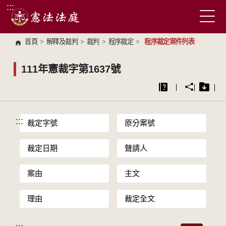
:::
跳到主要內容區塊
首頁
>
解釋及裁判
>
裁判
>
程序裁定
>
程序裁定案件列表
111年憲裁字第1637號
:::
裁定字號
原分案號
裁定日期
聲請人
案由
主文
理由
裁定全文