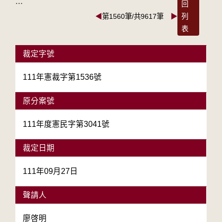
:::
回
◀
第1560筆/共9617筆
▶
列
表
裁定字號
111年憲裁字第1536號
原分案號
111年度憲民字第3041號
裁定日期
111年09月27日
聲請人
廖啓明