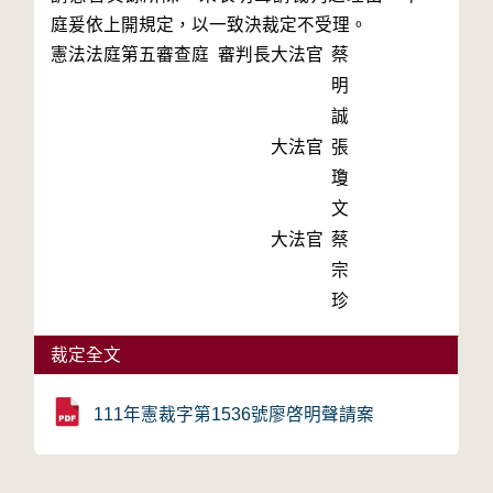
庭爰依上開規定，以一致決裁定不受理。
憲法法庭第五審查庭 審判長
大法官
蔡
明
誠
大法官
張
瓊
文
大法官
蔡
宗
珍
裁定全文
111年憲裁字第1536號廖啓明聲請案