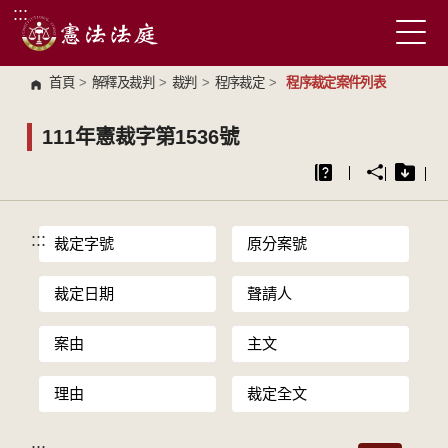
:::
跳到主要內容區塊
首頁
>
解釋及裁判
>
裁判
>
程序裁定
>
程序裁定案件列表
111年憲裁字第1536號
:::
裁定字號
原分案號
裁定日期
聲請人
案由
主文
理由
裁定全文