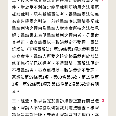
2
二、按人民就其依法定程序用盡審級救濟之案
件，對於受不利確定終局裁判所適用之法規範
或該裁判，認有牴觸憲法者，得聲請憲法法庭
為宣告違憲之判決；前述聲請應以聲請書記載
聲請判決之理由及聲請人對本案所持之法律見
解；聲請書未表明聲請裁判之理由者，毋庸命
其補正，審查庭得以一致決裁定不受理；憲法
訴訟法（下稱憲訴法）第59條第1項之裁判憲法
審查案件，聲請人所受之確定終局裁判於該法
修正施行前已送達者，不得聲請；憲訴法明定
不得聲請者，審查庭得以一致決裁定不受理，
憲訴法第59條第1項、第60條第6款、第15條第
3項、第92條第1項及第15條第2項第5款定有明
3
三、經查，系爭裁定於憲訴法修正施行前已送
達，聲請人不得據以聲請裁判憲法審查。核聲
請意旨其餘所陳，未表明聲請裁判之理由，本