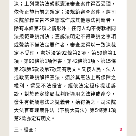
決；上列聲請法規範憲法審查案件得否受理，
依修正施行前之規定；法規範審查案件，經司
法院解釋宣告不違憲或作成其他憲法判斷者，
除有本條第2項之情形外，任何人均不得就相同
法規範聲請判決；憲訴法明定不得聲請之事項
或聲請不備法定要件者，審查庭得以一致決裁
定不受理，憲訴法第92條第2項、第59條第1
項、第90條第1項但書、第42條第1項、第15條
第2項第5款及第7款定有明文。又按人民、法人
或政黨聲請解釋憲法，須於其憲法上所保障之
權利，遭受不法侵害，經依法定程序提起訴
訟，對於確定終局裁判所適用之法律或命令，
發生有牴觸憲法之疑義者，始得為之，司法院
大法官審理案件法（下稱大審法）第5條第1項
3