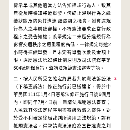
標示單或其他適當方法告知違規行為人，致其
無從及時獲知將遭舉發，俾終止違規行為之繼
續狀態及防免其遭連 續處罰之機會，剝奪違規
行為人之事前聽審權，不符憲法要求正當行政
程序之受告知權；系爭規定二未區分違規行為
影響交通秩序之嚴重程度高低，一律規定每逾2
小時得連續舉發，且未定有舉發次數及金額上
限，違反憲法第23條比例原則及司法院釋字第
2
二、按人民所受之確定終局裁判於憲法訴訟法
（下稱憲訴法）修正施行前已送達者，得於中
華民國111年1月4日憲訴法修正施行日後6個月
內，即同年7月4日前，聲請法規範憲法審查；
人民就其依法定程序用盡審級救濟之案件，對
於受不利確定終局裁判所適用之法規範，認有
牴觸憲法者，得聲請憲法法庭為宣告違憲之判