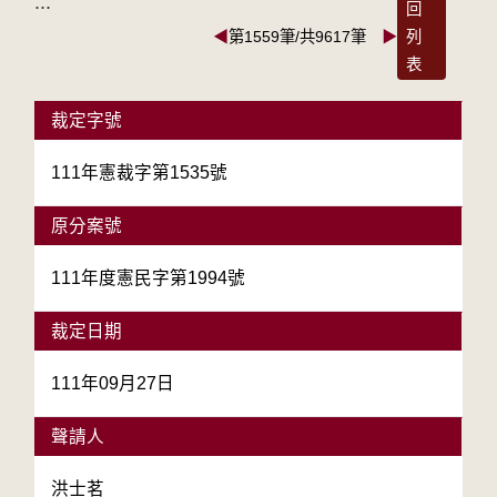
:::
回
◀
第1559筆/共9617筆
▶
列
表
裁定字號
111年憲裁字第1535號
原分案號
111年度憲民字第1994號
裁定日期
111年09月27日
聲請人
洪士茗