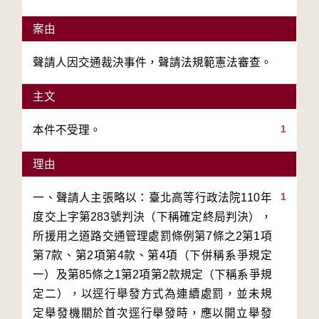
案由
聲請人因交通裁決事件，聲請法規範憲法審查。
主文
1
本件不受理。
理由
1
一、聲請人主張略以：臺北高等行政法院110年
度交上字第283號判決（下稱確定終局判決），
所援用之道路交通管理處罰條例第7條之2第1項
第7款、第2項第4款、第4項（下併稱系爭規定
一）及第85條之1第2項第2款規定（下稱系爭規
定二），以逕行舉發方式為連續處罰，並未規
定舉發機關於首次逕行舉發時，應以開立舉發