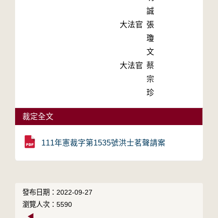
誠
大法官
張
瓊
文
大法官
蔡
宗
珍
裁定全文
111年憲裁字第1535號洪士茗聲請案
發布日期：2022-09-27
瀏覽人次：5590
◀