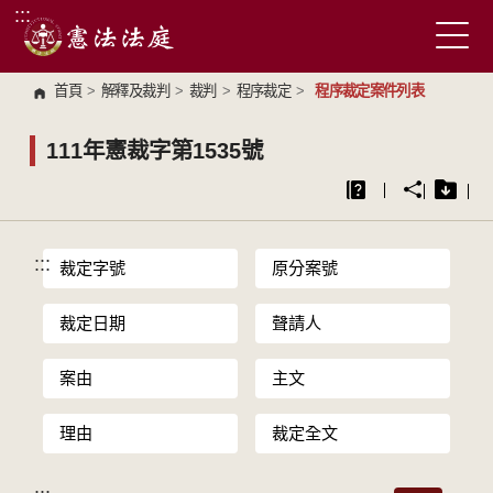
:::
跳到主要內容區塊
首頁
>
解釋及裁判
>
裁判
>
程序裁定
>
程序裁定案件列表
111年憲裁字第1535號
:::
裁定字號
原分案號
裁定日期
聲請人
案由
主文
理由
裁定全文