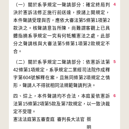
4
（一）關於系爭規定一聲請部分：確定終局判
決於憲訴法修正施行前送達，揆諸上開規定，
本件聲請受理與否，應依大審法第5條第1項第2
款決之。核聲請意旨所陳，尚難謂客觀上已具
體指摘系爭規定一究有何牴觸憲法之處，此部
分之聲請核與大審法第5條第1項第2款規定不
5
（二）關於系爭規定二聲請部分：依憲訴法第
42條第1項規定，系爭規定二業經司法院作成釋
字第604號解釋在案，且無同條第2項規定之情
6
四、綜上，本件聲請均不合法，本庭爰依憲訴
法第15條第2項第5款及第7款規定，以一致決裁
定不受理。
憲法法庭第五審查庭 審判長
大法官
蔡
明