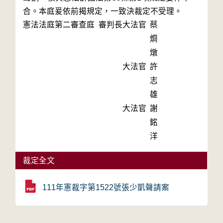
合。本庭爰依前揭規定，一致決裁定不受理。
憲法法庭第二審查庭 審判長
大法官
蔡
烱
燉
大法官
許
志
雄
大法官
謝
銘
洋
裁定全文
111年憲裁字第1522號張少凱聲請案