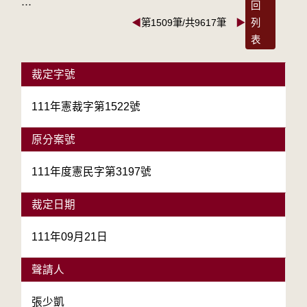
:::
回
◀
第1509筆/共9617筆
▶
列
表
裁定字號
111年憲裁字第1522號
原分案號
111年度憲民字第3197號
裁定日期
111年09月21日
聲請人
張少凱