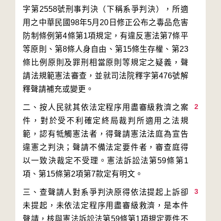
字第2558號刑事判決（下稱系爭判決），所適
用之中華民國98年5月20日修正公布之毒品危害
防制條例第4條第1項規定，有違反憲法第7條平
等原則、第8條人身自由、第15條生存權、第23
條比例原則及罪刑相當原則等規定之疑義，聲
請法規範憲法審查，並就司法院釋字第476號解
2
二、按人民就其依法定程序用盡審級救濟之案
件，對於受不利確定終局裁判所適用之法規
範，認有牴觸憲法者，得聲請憲法法庭為宣告
違憲之判決；聲請不備法定要件者，審查庭得
以一致決裁定不受理。憲法訴訟法第59條第1
3
三、查聲請人對系爭判決原得依法提起上訴卻
未提起，未依法定程序用盡審級救濟，是本件
聲請，核與憲法訴訟法第59條第1項規定要件不