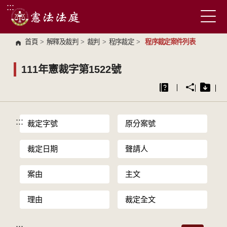
:::
跳到主要內容區塊
首頁
>
解釋及裁判
>
裁判
>
程序裁定
>
程序裁定案件列表
111年憲裁字第1522號
:::
裁定字號
原分案號
裁定日期
聲請人
案由
主文
理由
裁定全文