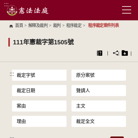
:::
跳到主要內容區塊
首頁
>
解釋及裁判
>
裁判
>
程序裁定
>
程序裁定案件列表
111年憲裁字第1505號
:::
裁定字號
原分案號
裁定日期
聲請人
案由
主文
理由
裁定全文