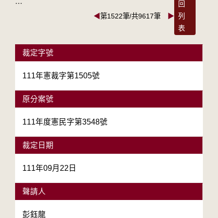
:::
回
◀
第1522筆/共9617筆
▶
列
表
裁定字號
111年憲裁字第1505號
原分案號
111年度憲民字第3548號
裁定日期
111年09月22日
聲請人
彭鈺龍