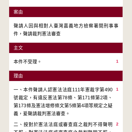
案由
聲請人因與相對人臺灣嘉義地方檢察署間刑事事
件，聲請裁判憲法審查
主文
1
本件不受理。
理由
1
一、本件聲請人認憲法法庭111年憲裁字第490
號裁定，有違反憲法第78條、第171條第2項、
第173條及憲法增修條文第5條第4項等規定之疑
2
二、按對於憲法法庭或審查庭之裁判不得聲明