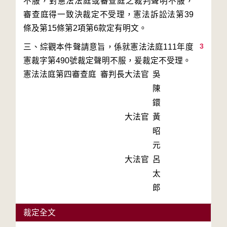
不服，對憲法法庭或審查庭之裁判聲明不服，
審查庭得一致決裁定不受理，憲法訴訟法第39
3
三、綜觀本件聲請意旨，係就憲法法庭111年度
憲裁字第490號裁定聲明不服，爰裁定不受理。
憲法法庭第四審查庭 審判長
大法官
吳
陳
鐶
大法官
黃
昭
元
大法官
呂
太
郎
裁定全文