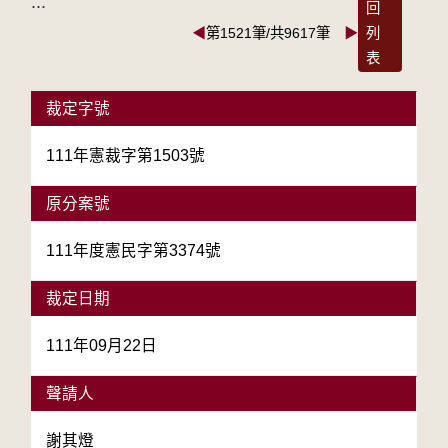
:::
回
◀
第1521筆/共9617筆
▶
列
表
裁定字號
111年憲裁字第1503號
原分案號
111年度憲民字第3374號
裁定日期
111年09月22日
聲請人
謝其燈