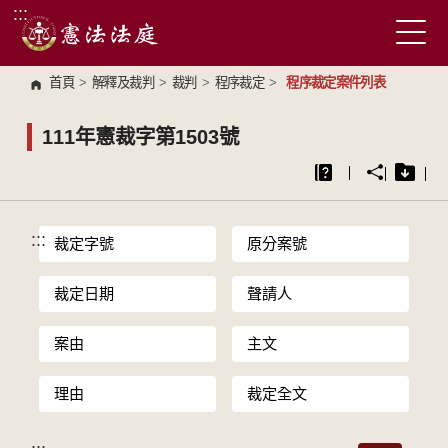
:::
跳到主要內容區塊
首頁
>
解釋及裁判
>
裁判
>
程序裁定
>
程序裁定案件列表
111年憲裁字第1503號
:::
裁定字號
原分案號
裁定日期
聲請人
案由
主文
理由
裁定全文