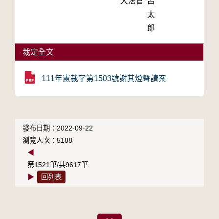
大法官
呂
太
郎
裁定全文
111年憲裁字第1503號謝其燈聲請案
發布日期：2022-09-22
瀏覽人次：5188
◀
第1521筆/共9617筆
▶
回列表