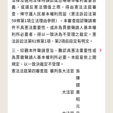
法律及適用法律時誤認或忽略基本權利重要意
義，或違反憲法價值之際，得由憲法法庭審
查，俾守護人民基本權利而設（憲法訴訟法第
59條第1項立法理由參照）。本審查庭認聲請案
件不具憲法重要性，或非為貫徹聲請人基本權
利所必要者，得以一致決為不受理之裁定。憲
3
三、綜觀本件聲請意旨，難認具憲法重要性或
為貫徹聲請人基本權利所必要。本庭爰依上開
規定，以一致決裁定不受理。
憲法法庭第四審查庭 審判長
大法官
吳
陳
鐶
大法官
黃
昭
元