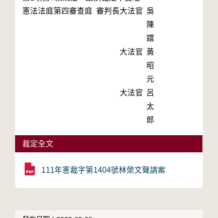
憲法法庭第四審查庭 審判長
大法官
吳
陳
鐶
大法官
黃
昭
元
大法官
呂
太
郎
裁定全文
111年憲裁字第1404號林榮文聲請案