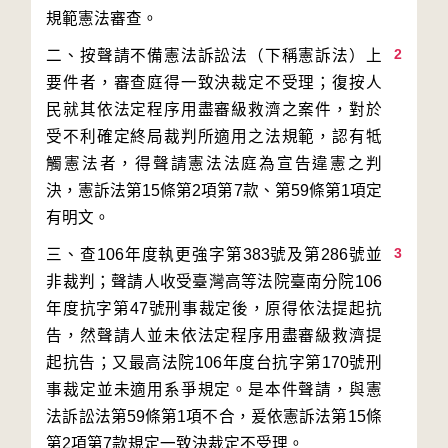
2
二、按聲請不備憲法訴訟法（下稱憲訴法）上
要件者，審查庭得一致決裁定不受理；復按人
民就其依法定程序用盡審級救濟之案件，對於
受不利確定終局裁判所適用之法規範，認有牴
觸憲法者，得聲請憲法法庭為宣告違憲之判
決，憲訴法第15條第2項第7款、第59條第1項定
3
三、查106年度執更強字第383號及第286號並
非裁判；聲請人收受臺灣高等法院臺南分院106
年度抗字第47號刑事裁定後，原得依法提起抗
告，然聲請人並未依法定程序用盡審級救濟提
起抗告；又最高法院106年度台抗字第170號刑
事裁定並未適用系爭規定。是本件聲請，與憲
法訴訟法第59條第1項不合，爰依憲訴法第15條
第2項第7款規定一致決裁定不受理。