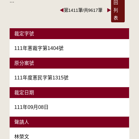
:::
回
◀
第1411筆/共9617筆
▶
列
表
裁定字號
111年憲裁字第1404號
原分案號
111年度憲民字第1315號
裁定日期
111年09月08日
聲請人
林榮文