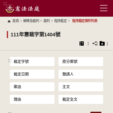
:::
跳到主要內容區塊
首頁
>
解釋及裁判
>
裁判
>
程序裁定
>
程序裁定案件列表
111年憲裁字第1404號
:::
裁定字號
原分案號
裁定日期
聲請人
案由
主文
理由
裁定全文