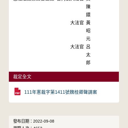
陳
鐶
大法官
黃
昭
元
大法官
呂
太
郎
裁定全文
111年憲裁字第1411號魏桂卿聲請案
發布日期：2022-09-08