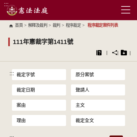
:::
跳到主要內容區塊
首頁
>
解釋及裁判
>
裁判
>
程序裁定
>
程序裁定案件列表
111年憲裁字第1411號
:::
裁定字號
原分案號
裁定日期
聲請人
案由
主文
理由
裁定全文