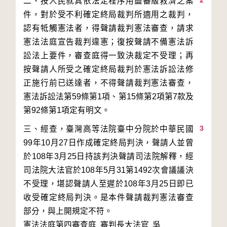
2
二、按人民就其依法定程序用盡審級救濟之案
件，對於受不利確定終局裁判所適用之裁判，
認有牴觸憲法者，得聲請裁判憲法審查，請求
憲法法庭宣告裁判違憲；復按聲請不備憲法訴
訟法上要件，審查庭得一致決裁定不受理；再
按聲請人所受之確定終局裁判於憲法訴訟法修
正施行前已送達者，不得聲請裁判憲法審查，
憲法訴訟法第59條第1項、第15條第2項第7款及
3
三、經查，臺灣高等法院臺中分院於中華民國
99年10月27日作成確定終局判決，聲請人並曾
於108年3月25日持該判決聲請司法院解釋，經
司法院大法官於108年5月31第1492次會議議決
不受理，堪認聲請人至遲於108年3月25日即已
收受確定終局判決。是本件聲請裁判憲法審查
部分，與上開規定不符。
憲法法庭第四審查庭 審判長
大法官
吳