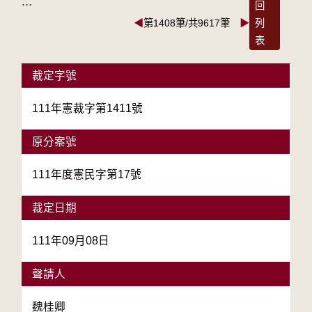
:::
回
◀
第1408筆/共9617筆
▶
列
表
裁定字號
111年憲裁字第1411號
原分案號
111年度憲民字第17號
裁定日期
111年09月08日
聲請人
魏桂卿