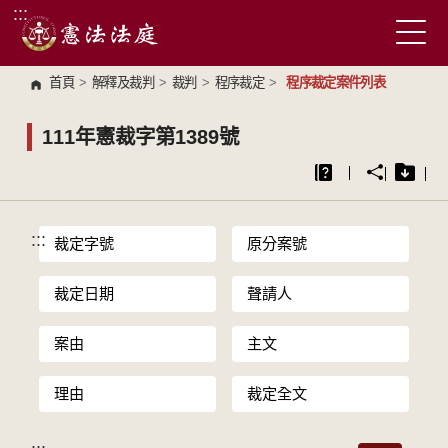
:::
跳到主要內容區塊
首頁
>
解釋及裁判
>
裁判
>
程序裁定
>
程序裁定案件列表
111年憲裁字第1389號
:::
裁定字號
原分案號
裁定日期
聲請人
案由
主文
理由
裁定全文