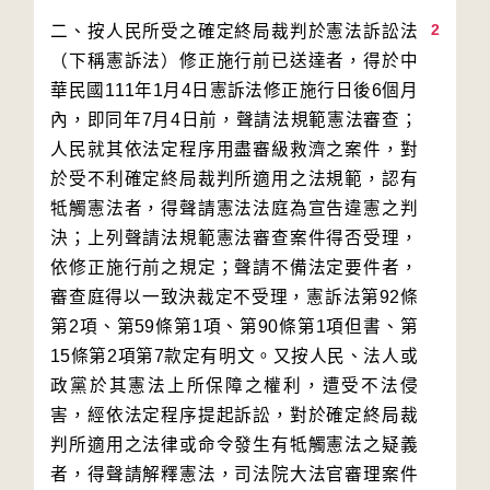
2
二、按人民所受之確定終局裁判於憲法訴訟法
（下稱憲訴法）修正施行前已送達者，得於中
華民國111年1月4日憲訴法修正施行日後6個月
內，即同年7月4日前，聲請法規範憲法審查；
人民就其依法定程序用盡審級救濟之案件，對
於受不利確定終局裁判所適用之法規範，認有
牴觸憲法者，得聲請憲法法庭為宣告違憲之判
決；上列聲請法規範憲法審查案件得否受理，
依修正施行前之規定；聲請不備法定要件者，
審查庭得以一致決裁定不受理，憲訴法第92條
第2項、第59條第1項、第90條第1項但書、第
15條第2項第7款定有明文。又按人民、法人或
政黨於其憲法上所保障之權利，遭受不法侵
害，經依法定程序提起訴訟，對於確定終局裁
判所適用之法律或命令發生有牴觸憲法之疑義
者，得聲請解釋憲法，司法院大法官審理案件