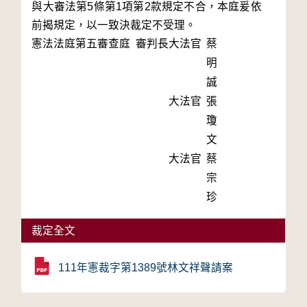
與大審法第5條第1項第2款規定不合，本庭爰依
前揭規定，以一致決裁定不受理。
憲法法庭第五審查庭 審判長
大法官
蔡
明
誠
大法官
張
瓊
文
大法官
蔡
宗
珍
裁定全文
111年憲裁字第1389號林文祥聲請案