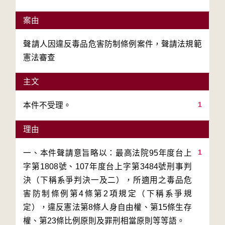
案由
聲請人因違反毒品危害防制條例案件，聲請法規範
憲法審查
主文
1
本件不受理。
理由
1
一、本件聲請意旨略以：最高法院95年度台上
字第1808號、107年度台上字第3484號刑事判
決（下稱系爭判決一及二），所適用之毒品危
害防制條例第4條第2項規定（下稱系爭規
定），違反憲法第8條人身自由權、第15條生存