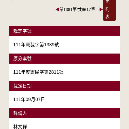
:::
回
◀
第1381筆/共9617筆
▶
列
表
裁定字號
111年憲裁字第1389號
原分案號
111年度憲民字第2811號
裁定日期
111年09月07日
聲請人
林文祥