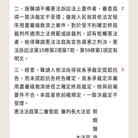
2
二、按聲請不備憲法訴訟法上要件者，審查庭
得一致決裁定不受理；復按人民就其依法定程
序用盡審級救濟之案件，對於受不利確定終局
裁判所適用之法規範或該裁判，認有牴觸憲法
者，始得聲請憲法法庭為宣告違憲之判決，憲
法訴訟法第15條第2項第7款、第59條第1項定有
3
三、經查，聲請人依法尚得就系爭裁定提起抗
告，而未提起抗告終告確定，是系爭裁定非屬
用盡審級救濟途徑之確定終局裁定，核與前揭
要件不合。本庭爰依前揭規定，一致決裁定不
受理。
憲法法庭第二審查庭 審判長
大法官
蔡
烱
燉
大法官
許