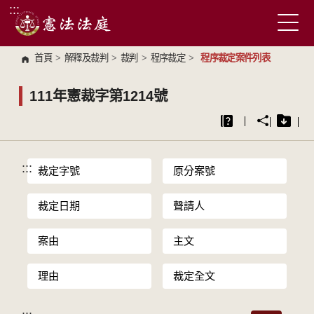
:::
跳到主要內容區塊
首頁
>
解釋及裁判
>
裁判
>
程序裁定
>
程序裁定案件列表
111年憲裁字第1214號
:::
裁定字號
原分案號
裁定日期
聲請人
案由
主文
理由
裁定全文