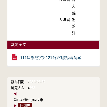
志
雄
大法官
謝
銘
洋
裁定全文
111年憲裁字第1214號鄧淑娟聲請案
發布日期：2022-08-30
瀏覽人次：4856
◀
第1247筆/共9617筆
▶
回列表