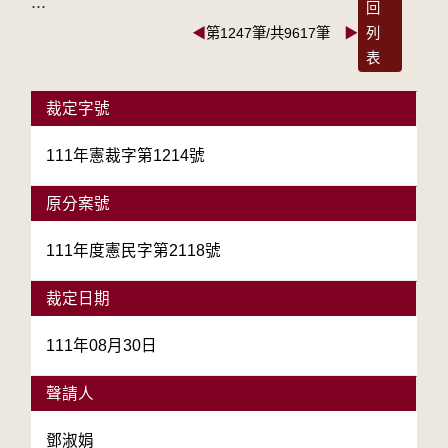
:::
回
◀
第1247筆/共9617筆
▶
列
表
裁定字號
111年憲裁字第1214號
原分案號
111年度憲民字第2118號
裁定日期
111年08月30日
聲請人
鄧淑娟