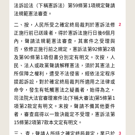
法訴訟法（下稱憲訴法）第59條第1項規定聲請
2
二、按，人民所受之確定終局裁判於憲訴法修
正施行前已送達者，得於憲訴法施行日後6個月
內，聲請法規範憲法審查，其案件之受理與
否，依修正施行前之規定，憲訴法第92條第2項
及第90條第1項但書分別定有明文。次按，人
民、法人或政黨聲請解釋憲法，須於其憲法上
所保障之權利，遭受不法侵害，經依法定程序
提起訴訟，對於確定終局裁判所適用之法律或
命令，發生有牴觸憲法之疑義者，始得為之，
司法院大法官審理案件法(下稱大審法)第5條第1
項第2款定有明文。末按，聲請不備其他要件
者，審查庭得以一致決裁定不受理，憲訴法第
3
三、 查，聲請人所持之確定終局裁定，業已於