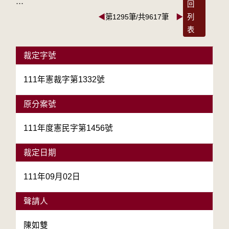
:::
回
◀
第1295筆/共9617筆
▶
列
表
裁定字號
111年憲裁字第1332號
原分案號
111年度憲民字第1456號
裁定日期
111年09月02日
聲請人
陳如雙