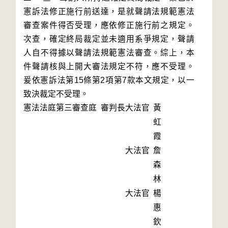
憲訴法修正施行前送達，是就聲請法規範憲法
審查案件得否受理，應依修正施行前之規定。
次查，確定終局裁定並未適用系爭規定，聲請
人自不得據以聲請法規範憲法審查。綜上，本
件聲請核與上開大審法規定不符，應不受理。
爰依憲訴法第15條第2項第7款本文規定，以一
致決裁定不受理。
憲法法庭第三審查庭 審判長
大法官
黃
虹
霞
大法官
詹
森
林
大法官
楊
惠
欽