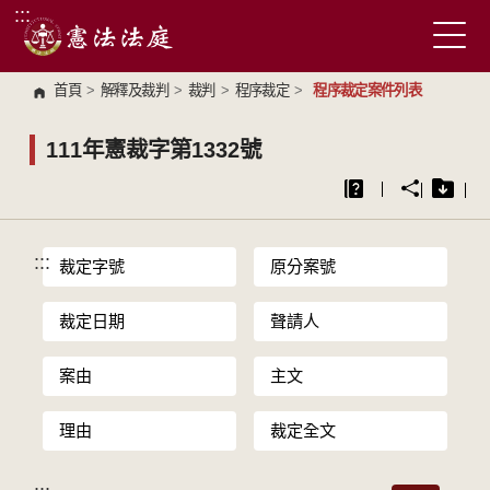
:::
跳到主要內容區塊
首頁
>
解釋及裁判
>
裁判
>
程序裁定
>
程序裁定案件列表
111年憲裁字第1332號
:::
裁定字號
原分案號
裁定日期
聲請人
案由
主文
理由
裁定全文