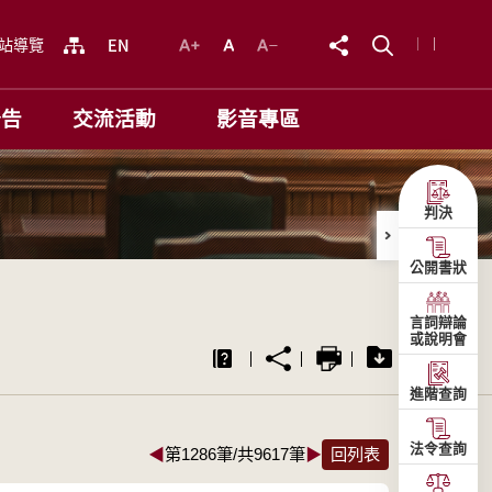
站導覽
公告
交流活動
影音專區
判決
公開書狀
言詞辯論
或說明會
進階查詢
法令查詢
◀
第1286筆/共9617筆
▶
回列表