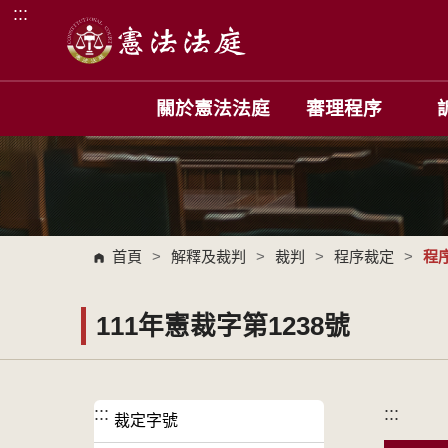
:::
跳到主要內容區塊
關於憲法法庭
審理程序
首頁
>
解釋及裁判
>
裁判
>
程序裁定
>
程
111年憲裁字第1238號
:::
:::
裁定字號