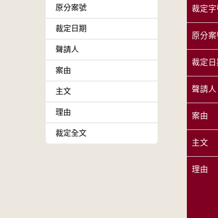
原分案號
裁定字
裁定日期
原分案
聲請人
裁定日
案由
聲請人
主文
理由
案由
裁定全文
主文
理由