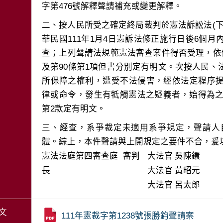
二、按人民所受之確定終局裁判於憲法訴訟法(
華民國111年1月4日憲訴法修正施行日後6個月
查；上列聲請法規範憲法審查案件得否受理，依
及第90條第1項但書分別定有明文。次按人民
所保障之權利，遭受不法侵害，經依法定程序
律或命令，發生有牴觸憲法之疑義者，始得為之
三、經查，系爭裁定未適用系爭規定，聲請人
體。綜上，本件聲請與上開規定之要件不合，爰
憲法法庭第四審查庭 審判
大法官
吳陳鐶
長
大法官
黃昭元
大法官
呂太郎
文
111年憲裁字第1238號張勝鈞聲請案