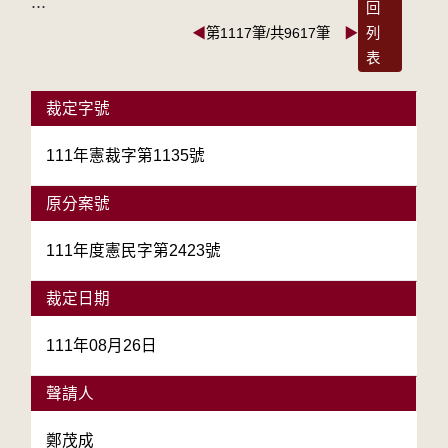
:::
回
◀
第1117筆/共9617筆
▶
列
表
裁定字號
111年憲裁字第1135號
原分案號
111年度憲民字第2423號
裁定日期
111年08月26日
聲請人
鄭茂成