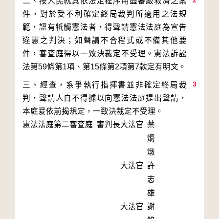
2
二、按人民就其依法定程序用盡審級救濟之案
件，對於受不利確定終局裁判所適用之法規
範，認有牴觸憲法者，得聲請憲法法庭為宣告
違憲之判決；如聲請不合程式或不備其他要
件，審查庭得以一致決裁定不受理。憲法訴訟
3
三、經查，系爭執行指揮書並非確定終局裁
判，聲請人自不得據以向憲法法庭提出聲請，
本庭爰依前揭規定，一致決裁定不受理。
憲法法庭第二審查庭 審判長
大法官
蔡
烱
燉
大法官
許
志
雄
大法官
謝