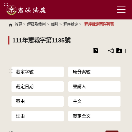
:::
跳到主要內容區塊
首頁
>
解釋及裁判
>
裁判
>
程序裁定
>
程序裁定案件列表
111年憲裁字第1135號
:::
裁定字號
原分案號
裁定日期
聲請人
案由
主文
理由
裁定全文