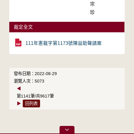
宗
珍
裁定全文
111年憲裁字第1173號陳益助聲請案
發布日期：2022-08-29
瀏覽人次：5073
◀
第1141筆/共9617筆
▶
回列表