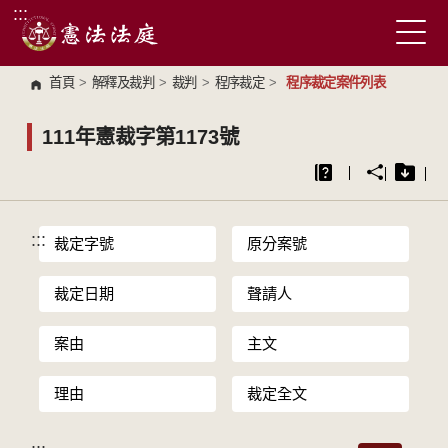
:::
跳到主要內容區塊
首頁
>
解釋及裁判
>
裁判
>
程序裁定
>
程序裁定案件列表
111年憲裁字第1173號
:::
裁定字號
原分案號
裁定日期
聲請人
案由
主文
理由
裁定全文