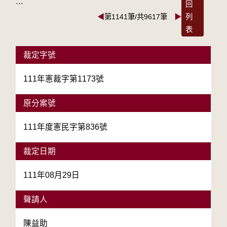
:::
回
◀
第1141筆/共9617筆
▶
列
表
裁定字號
111年憲裁字第1173號
原分案號
111年度憲民字第836號
裁定日期
111年08月29日
聲請人
陳益助