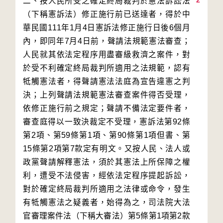
2
二、按人民所受之確定終局裁判於憲法訴訟法
（下稱憲訴法）修正施行前已送達者，得於中
華民國111年1月4日憲訴法修正施行日後6個月
內，即同年7月4日前，聲請法規範憲法審查；
人民就其依法定程序用盡審級救濟之案件，對
於受不利確定終局裁判所適用之法規範，認有
牴觸憲法者，得聲請憲法法庭為宣告違憲之判
決；上列聲請法規範憲法審查案件得否受理，
依修正施行前之規定；聲請不備法定要件者，
審查庭得以一致決裁定不受理，憲訴法第92條
第2項、第59條第1項、第90條第1項但書、第
15條第2項第7款定有明文。又按人民、法人或
政黨聲請解釋憲法，須於其憲法上所保障之權
利，遭受不法侵害，經依法定程序提起訴訟，
對於確定終局裁判所適用之法律或命令，發生
有牴觸憲法之疑義者，始得為之，司法院大法
官審理案件法（下稱大審法）第5條第1項第2款