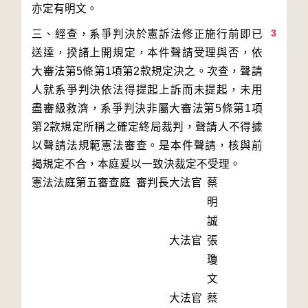
3
三、經查，系爭判決於憲訴法修正施行前即已
送達，揆諸上開規定，本件聲請受理與否，依
大審法第5條第1項第2款規定決之。次查，聲請
人就系爭判決依法得提起上訴而未提起，未用
盡審級救濟，系爭判決非屬大審法第5條第1項
第2款規定所稱之確定終局裁判，聲請人不得據
以聲請法規範憲法審查。是本件聲請，核與前
揭規定不合，本庭爰以一致決裁定不受理。
憲法法庭第五審查庭 審判長
大法官
蔡
明
誠
大法官
張
瓊
文
大法官
蔡