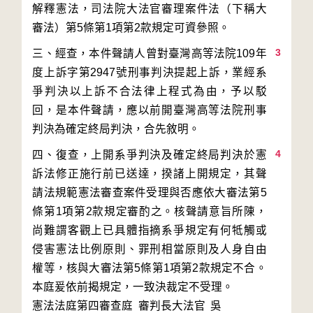
解釋憲法，司法院大法官審理案件法（下稱大
3
三、經查，本件聲請人曾對臺灣高等法院109年
度上訴字第2947號刑事判決提起上訴，業經系
爭判決以上訴不合法律上程式為由，予以駁
回，是本件聲請，應以前開臺灣高等法院刑事
4
四、復查，上開系爭判決及確定終局判決於憲
訴法修正施行前已送達，揆諸上開規定，其聲
請法規範憲法審查案件受理與否應依大審法第5
條第1項第2款規定審酌之。核聲請意旨所陳，
尚難謂客觀上已具體指摘系爭規定有何牴觸或
侵害憲法比例原則、罪刑相當原則及人身自由
權等，核與大審法第5條第1項第2款規定不合。
本庭爰依前揭規定，一致決裁定不受理。
憲法法庭第四審查庭 審判長
大法官
吳