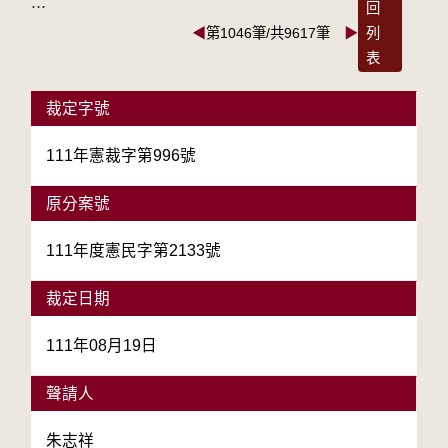
:::
回
◀
第1046筆/共9617筆
▶
列
表
裁定字號
111年憲裁字第996號
原分案號
111年度憲民字第2133號
裁定日期
111年08月19日
聲請人
朱志祥