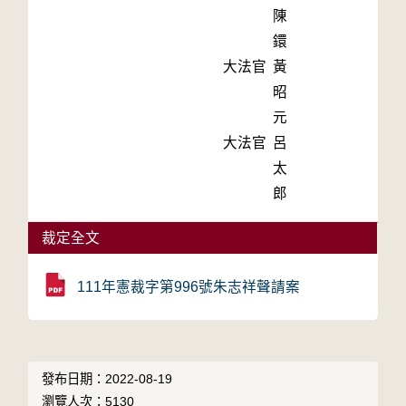
陳
鐶
大法官
黃
昭
元
大法官
呂
太
郎
裁定全文
111年憲裁字第996號朱志祥聲請案
發布日期：2022-08-19
瀏覽人次：5130