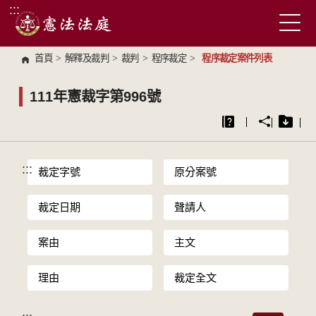
:::
跳到主要內容區塊
首頁
>
解釋及裁判
>
裁判
>
程序裁定
>
程序裁定案件列表
111年憲裁字第996號
:::
裁定字號
原分案號
裁定日期
聲請人
案由
主文
理由
裁定全文