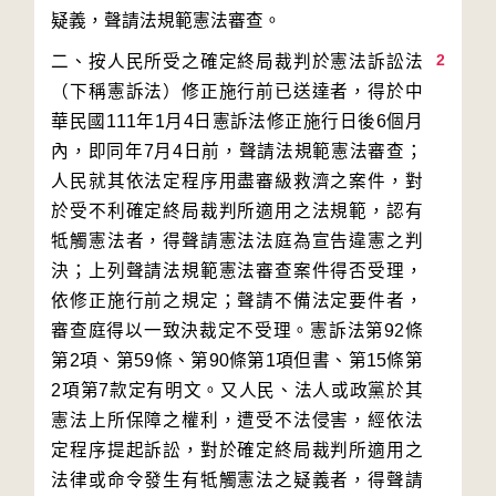
2
二、按人民所受之確定終局裁判於憲法訴訟法
（下稱憲訴法）修正施行前已送達者，得於中
華民國111年1月4日憲訴法修正施行日後6個月
內，即同年7月4日前，聲請法規範憲法審查；
人民就其依法定程序用盡審級救濟之案件，對
於受不利確定終局裁判所適用之法規範，認有
牴觸憲法者，得聲請憲法法庭為宣告違憲之判
決；上列聲請法規範憲法審查案件得否受理，
依修正施行前之規定；聲請不備法定要件者，
審查庭得以一致決裁定不受理。憲訴法第92條
第2項、第59條、第90條第1項但書、第15條第
2項第7款定有明文。又人民、法人或政黨於其
憲法上所保障之權利，遭受不法侵害，經依法
定程序提起訴訟，對於確定終局裁判所適用之
法律或命令發生有牴觸憲法之疑義者，得聲請