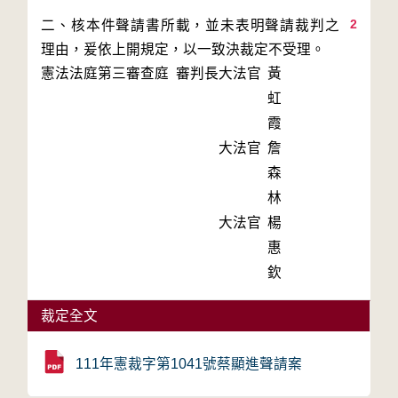
2
二、核本件聲請書所載，並未表明聲請裁判之
理由，爰依上開規定，以一致決裁定不受理。
憲法法庭第三審查庭 審判長
大法官
黃
虹
霞
大法官
詹
森
林
大法官
楊
惠
欽
裁定全文
111年憲裁字第1041號蔡顯進聲請案