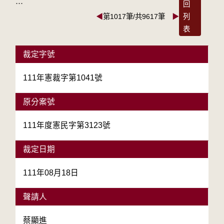
:::
回
◀
第1017筆/共9617筆
▶
列
表
裁定字號
111年憲裁字第1041號
原分案號
111年度憲民字第3123號
裁定日期
111年08月18日
聲請人
蔡顯進