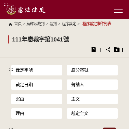
:::
跳到主要內容區塊
首頁
>
解釋及裁判
>
裁判
>
程序裁定
>
程序裁定案件列表
111年憲裁字第1041號
:::
裁定字號
原分案號
裁定日期
聲請人
案由
主文
理由
裁定全文