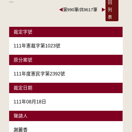
:::
回
◀
第990筆/共9617筆
▶
列
表
裁定字號
111年憲裁字第1023號
原分案號
111年度憲民字第2392號
裁定日期
111年08月18日
聲請人
謝麗香