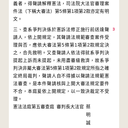
義者，得聲請解釋憲法，司法院大法官審理案
件法（下稱大審法）第5條第1項第2款亦定有明
3
三、查系爭判決係於憲訴法修正施行前送達聲
請人，依上開規定，其聲請法規範審查案件受
理與否，應依大審法第5條第1項第2款規定決
之，合先敘明。又查聲請人依法得就系爭判決
提起上訴而未提起，未用盡審級救濟，故系爭
判決非屬大審法第5條第1項第2款規定所指之確
定終局裁判，聲請人自不得據以聲請法規範憲
法審查。是本件聲請核與上開大審法規定要件
不合，本庭爰依上開規定，以一致決裁定不受
理。
憲法法庭第五審查庭 審判長
大法官
蔡
明
誠