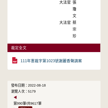
大法官
張
瓊
文
大法官
蔡
宗
珍
裁定全文
111年憲裁字第1023號謝麗香聲請案
發布日期：2022-08-18
瀏覽人次：5179
◀
第990筆/共9617筆