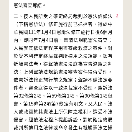
2
二、按人民所受之確定終局裁判於憲法訴訟法
（下稱憲訴法）修正施行前已送達者，得於中
華民國111年1月4日憲訴法修正施行日後6個月
內，即同年7月4日前，聲請法規範憲法審查；
人民就其依法定程序用盡審級救濟之案件，對
於受不利確定終局裁判所適用之法規範，認有
牴觸憲法者，得聲請憲法法庭為宣告違憲之判
決；上列聲請法規範憲法審查案件得否受理，
依憲訴法修正施行前之規定；聲請不備法定要
件者，審查庭得以一致決裁定不受理，憲訴法
第92條第2項、第59條第1項、第90條第1項但
書、第15條第2項第7款定有明文。又人民、法
人或政黨於其憲法上所保障之權利，遭受不法
侵害，經依法定程序提起訴訟，對於確定終局
裁判所適用之法律或命令發生有牴觸憲法之疑