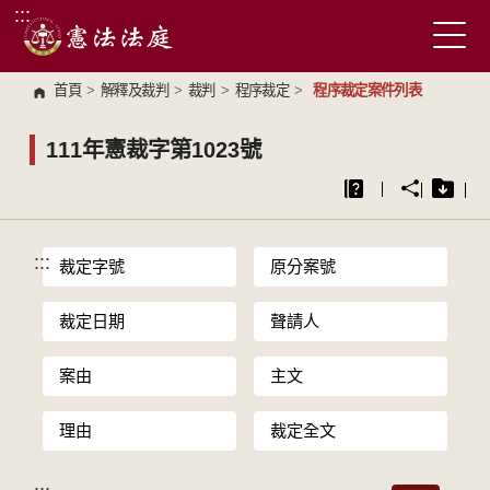
:::
跳到主要內容區塊
首頁
>
解釋及裁判
>
裁判
>
程序裁定
>
程序裁定案件列表
111年憲裁字第1023號
:::
裁定字號
原分案號
裁定日期
聲請人
案由
主文
理由
裁定全文