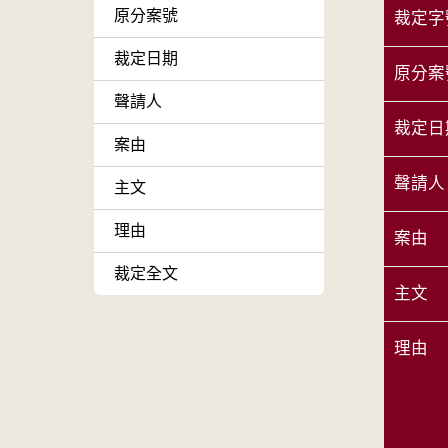
原分案號
裁定字
裁定日期
原分案
聲請人
裁定日
案由
聲請人
主文
理由
案由
裁定全文
主文
理由