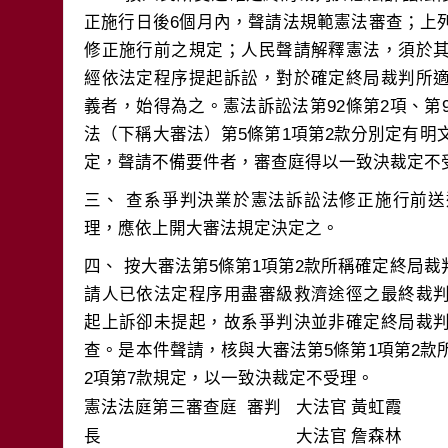
正施行日後6個月內，聲請法規範憲法審查；上
修正施行前之規定；人民聲請解釋憲法，須於
經依法定程序提起訴訟，對於確定終局裁判所
義者，始得為之。憲法訴訟法第92條第2項、第
法（下稱大審法）第5條第1項第2款分別定有明文
三、	查系爭判決業於憲法訴訟法修正施行前送達，是本件聲請法規範憲法審查得否受
四、	按大審法第5條第1項第2款所稱確定終局裁判，就其立法及制度設計之意旨，係指聲
請人已依法定程序用盡審級救濟途徑之最終裁
起上訴卻未提起，故系爭判決並非確定終局裁
查。是本件聲請，核與大審法第5條第1項第2款
2項第7款規定，以一致決裁定不受理。
憲法法庭第三審查庭 審判
大法官
黃虹霞
長
大法官
詹森林