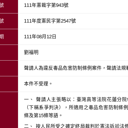
號
111年憲裁字第943號
號
111年度憲民字第2547號
期
111年08月12日
劉福明
聲請人為違反毒品危害防制條例案件，聲請法規
本件不受理。
一、	聲請人主張略以：臺灣高等法院花蓮分院96年度重上更（四）字第63號刑事判決
（下稱系爭判決），所適用之毒品危害防制條例
二、	按人民所受之確定終局裁判於憲法訴訟法修正施行前已送達者，得於憲法訴訟法修