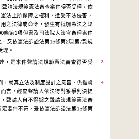
列聲請法規範憲法審查案件得否受理，依
其憲法上所保障之權利，遭受不法侵害，
適用之法律或命令，發生有牴觸憲法之疑
90條第1項但書及司法院大法官審理案件
。又依憲法訴訟法第15條第2項第7款規
3
4
判而言。經查聲請人依法得對系爭判決提
判，聲請人自不得據之聲請法規範憲法審
所定要件不符，爰依憲法訴訟法第15條第