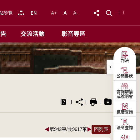
站導覽
公告
交流活動
影音專區
判決
公開書狀
言詞辯論
或說明會
進階查詢
法令查詢
◀
第943筆/共9617筆
▶
回列表