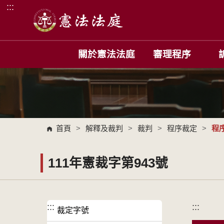
:::
跳到主要內容區塊
關於憲法法庭
審理程序
首頁
>
解釋及裁判
>
裁判
>
程序裁定
>
程
111年憲裁字第943號
:::
:::
裁定字號