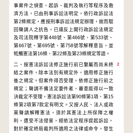
事案件之偵查、起訴、裁判及執行等程序及救
濟方法，已由刑事訴訟法明定，依行政訴訟法
第2條規定，應按刑事訴訟法規定辦理，故而駁
回聲請人之抗告，已違反上開行政訴訟法規定
及司法院釋字第448號、第466號、第533號、
第667號、第695號、第758號等解釋意旨，並
2
二、按憲法訴訟法修正施行前已繫屬而尚未終
結之案件，除本法別有規定外，適用修正施行
後之規定。但案件得否受理，依修正施行前之
規定；聲請不備法定要件者，審查庭得以一致
決裁定不受理，憲法訴訟法第90條第1項、第15
條第2項第7款定有明文。又按人民、法人或政
黨聲請解釋憲法，須於其憲法上所保障之權
利，遭受不法侵害，經依法定程序提起訴訟，
對於確定終局裁判所適用之法律或命令，發生