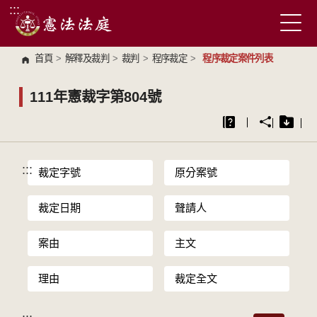
:::
跳到主要內容區塊
首頁
>
解釋及裁判
>
裁判
>
程序裁定
>
程序裁定案件列表
111年憲裁字第804號
:::
裁定字號
原分案號
裁定日期
聲請人
案由
主文
理由
裁定全文