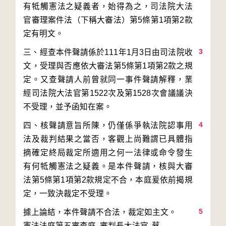
有牴觸憲法之疑義者，始得為之，司法院大法
官審理案件法（下稱大審法）第5條第1項第2款
3
三、經查本件聲請係於111年1月3日由司法院收
文，受理與否應依大審法第5條第1項第2款之規
定。又查聲請人前曾就同一事件聲請解釋，業
經司法院大法官第1522次及第1528次會議議決
4
四、核聲請意旨所陳，仍僅係爭執法院認事用
法及裁判結果之當否，客觀上尚難謂已具體指
摘確定終局裁定所適用之何一法律或命令發生
有何牴觸憲法之疑義。是本件聲請，核與大審
法第5條第1項第2款規定不合，本庭爰依前揭規
5
據上論結，本件聲請不合法，裁定如主文。
憲法法庭第五審查庭 審判長
大法官
蔡