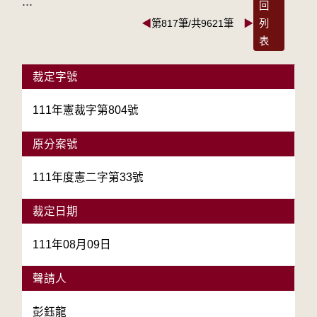
:::
回
◀
第817筆/共9621筆
▶
列
表
裁定字號
111年憲裁字第804號
原分案號
111年度憲二字第33號
裁定日期
111年08月09日
聲請人
彭鈺龍