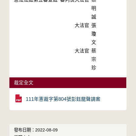
明
誠
大法官
張
瓊
文
大法官
蔡
宗
珍
裁定全文
111年憲裁字第804號彭鈺龍聲請案
發布日期：2022-08-09