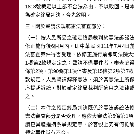
1818號裁定以上訴不合法為由，予以駁回。
（一）按人民所受之確定終局裁判於憲法訴訟
修正施行後6個月內，即中華民國111年7月4
法審查案件得否受理，依修正施行前即司法院大
1項第2款規定定之；聲請不備要件者，審查庭
條第2項、第90條第1項但書及第15條第2項第7
款規定，人民聲請解釋憲法，須於其憲法上所
序提起訴訟，對於確定終局裁判所適用之法律
（二）本件之確定終局判決既係於憲法訴訟法
憲法審查部分是否受理，應依大審法第5條第1
謂已具體指摘系爭規定等，於客觀上究有何牴