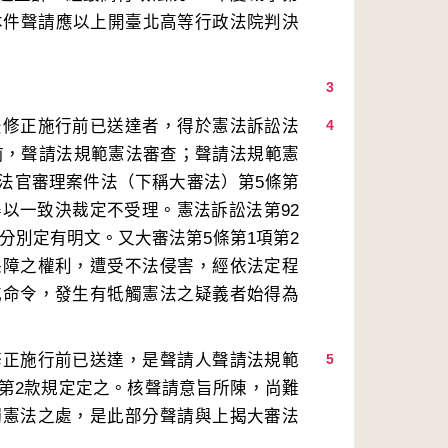
是本件聲請應以上開臺北高等行政法院判決
3
法修正施行前已送達者，得於憲法訴訟法
4
日前，聲請法規範憲法審查；聲請法規範憲
法官審理案件法（下稱大審法）第5條第
得以一致決裁定不受理。憲法訴訟法第92
款分別定有明文。又大審法第5條第1項第2
保障之權利，遭受不法侵害，經依法定程
或命令，發生有牴觸憲法之疑義者始得為
修正施行前已送達，是聲請人聲請法規範
5
項第2款規定定之。核聲請意旨所陳，尚難
觸憲法之處，是此部分聲請與上揭大審法