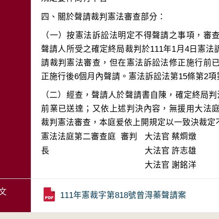
（一）按憲法訴訟法明定不得聲請之事項，審
聲請人所受之確定終局裁判於111年1月4日憲
請裁判憲法審查，但在憲法訴訟法修正施行前
（二）經查，聲請人於聲請書自陳，確定終局判決
前業已送達；又依上述判決內容，無援用大法
裁判憲法審查，本庭爰依上開規定以一致決裁定
憲法法庭第二審查庭 審判
大法官
蔡烱燉
長
大法官
許志雄
大法官
謝銘洋
文
111年憲裁字第818號曾淂蓁聲請案