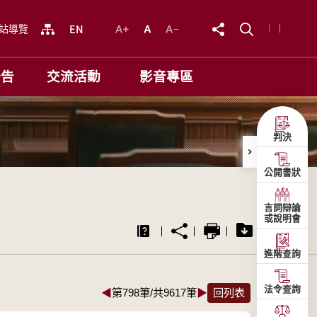
站導覽
公告
交流活動
影音專區
判決
公開書狀
言詞辯論
或說明會
進階查詢
法令查詢
◀
第798筆/共9617筆
▶
回列表