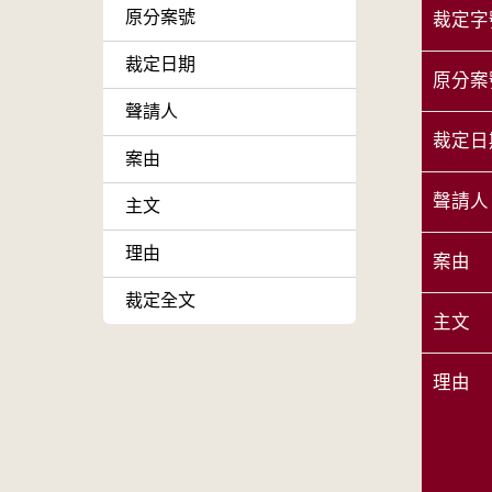
原分案號
裁定字
裁定日期
原分案
聲請人
裁定日
案由
聲請人
主文
理由
案由
裁定全文
主文
理由