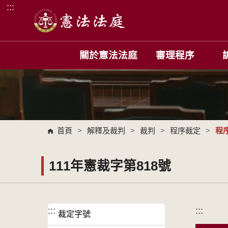
:::
跳到主要內容區塊
關於憲法法庭
審理程序
首頁
>
解釋及裁判
>
裁判
>
程序裁定
>
程
111年憲裁字第818號
:::
:::
裁定字號