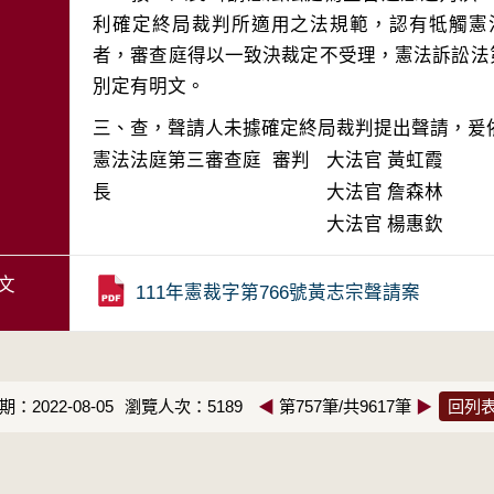
利確定終局裁判所適用之法規範，認有牴觸憲
者，審查庭得以一致決裁定不受理，憲法訴訟法第5
三、查，聲請人未據確定終局裁判提出聲請，爰
憲法法庭第三審查庭 審判
大法官
黃虹霞
長
大法官
詹森林
大法官
楊惠欽
文
111年憲裁字第766號黃志宗聲請案
：2022-08-05
瀏覽人次：5189
◀
第757筆/共9617筆
▶
回列