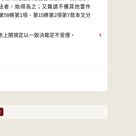
法者，始得為之；又聲請不備其他要件
9條第1項、第15條第2項第7款本文分
依上開規定以一致決裁定不受理。
3
表