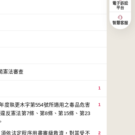
電子訴訟
平台
智慧客服
範憲法審查
1
年度執更木字第554號所適用之毒品危害
1
反憲法第7條、第8條、第15條、第23
，須依法定程序用盡審級救濟，對其受不
2