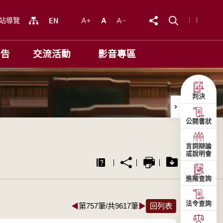
站導覽
公告
交流活動
影音專區
判決
公開書狀
言詞辯論
或說明會
進階查詢
法令查詢
◀
第757筆/共9617筆
▶
回列表