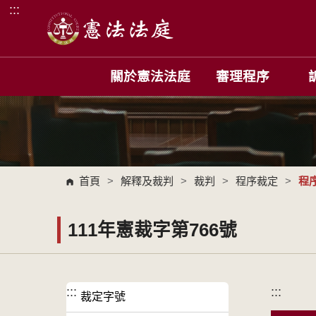
:::
跳到主要內容區塊
關於憲法法庭
審理程序
首頁
>
解釋及裁判
>
裁判
>
程序裁定
>
程
111年憲裁字第766號
:::
:::
裁定字號