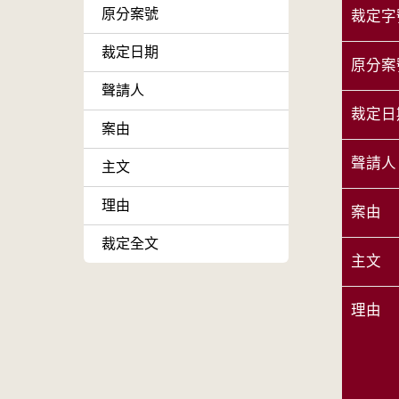
原分案號
裁定字
裁定日期
原分案
聲請人
裁定日
案由
聲請人
主文
理由
案由
裁定全文
主文
理由