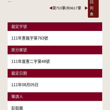
:::
回
◀
第753筆/共9617筆
▶
列
表
裁定字號
111年憲裁字第763號
原分案號
111年度憲二字第48號
裁定日期
111年08月05日
聲請人
彭鈺龍