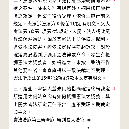
2
二、按憲法訴訟法修正施行前已繫屬而尚未終
結之案件，除本法別有規定外，適用修正施行
後之規定，但案件得否受理，依修正施行前之
規定，憲法訴訟法第90條第1項定有明文。又大
審法第5條第1項第2款規定，人民、法人或政黨
聲請解釋憲法，須於其憲法上所保障之權利，
遭受不法侵害，經依法定程序提起訴訟，對於
確定終局裁判所適用之法律或命令，發生有牴
觸憲法之疑義者，始得為之。末按，聲請不備
其他要件者，審查庭得以一致決裁定不受理，
3
三、經查，聲請人並未具體指摘確定終局裁定
所適用之何法令究有如何牴觸憲法之疑義，與
上開大審法所定要件不合，應不受理。爰裁定
如主文。
憲法法庭第三審查庭 審判長
大法官
黃
虹