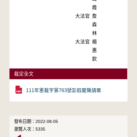
霞
大法官
詹
森
林
大法官
楊
惠
欽
裁定全文
111年憲裁字第763號彭鈺龍聲請案
發布日期：2022-08-05
瀏覽人次：5335
◀