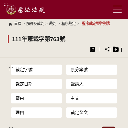
:::
跳到主要內容區塊
首頁
>
解釋及裁判
>
裁判
>
程序裁定
>
程序裁定案件列表
111年憲裁字第763號
:::
裁定字號
原分案號
裁定日期
聲請人
案由
主文
理由
裁定全文