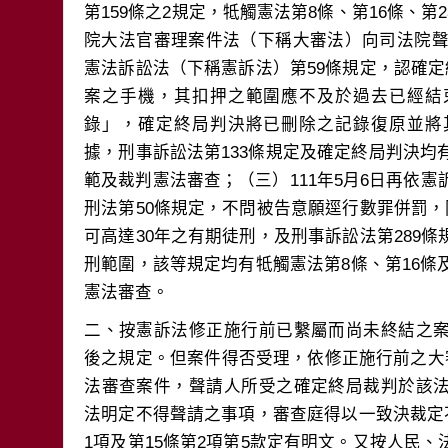
第159條之2規定，牴觸憲法第8條、第16條、
院大法官審理案件法（下稱大審法）向司法院聲請
憲法訴訟法（下稱憲訴法）第59條規定，認確定
案之手機，其扣押之範圍應不及於過去已經結
錄」，確定終局判決將已刪除之記錄復原並將
據，刑事訴訟法第133條規定及確定終局判決均
範及裁判憲法審查；（三）111年5月6日再依憲
刑法第50條規定，不問被告意願逕行數罪併罰，
可高達30年之有期徒刑，及刑事訴訟法第289
刑範圍，該等規定均有牴觸憲法第8條、第16條
二、按憲訴法修正施行前已繫屬而尚未終結之
後之規定。但案件得否受理，依修正施行前之大
法審查案件，聲請人所受之確定終局裁判於該
法明定不得聲請之事項，審查庭得以一致決裁定不
1項及第15條第2項第5款定有明文。又按人民