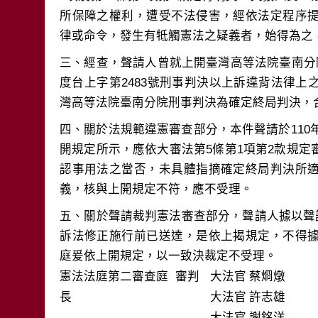
所保障之權利，遭受不法侵害，經依法定程序
三、經查，聲請人曾就上開臺灣高等法院臺南分
度台上字第2483號刑事判決以上訴違背法律
四、關於法規範違憲審查部分，本件聲請於110年
開規定所示，應依大審法第5條第1項第2款規
認事用法之當否，未具體指摘確定終局判決所
五、關於聲請裁判憲法審查部分，聲請人據以聲請
訴法修正施行前已送達，是依上揭規定，不得
憲法法庭第二審查庭 審判
大法官
蔡烱燉
長
大法官
許志雄
大法官
謝銘洋