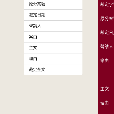
原分案號
裁定字
裁定日期
原分案
聲請人
裁定日
案由
聲請人
主文
理由
案由
裁定全文
主文
理由