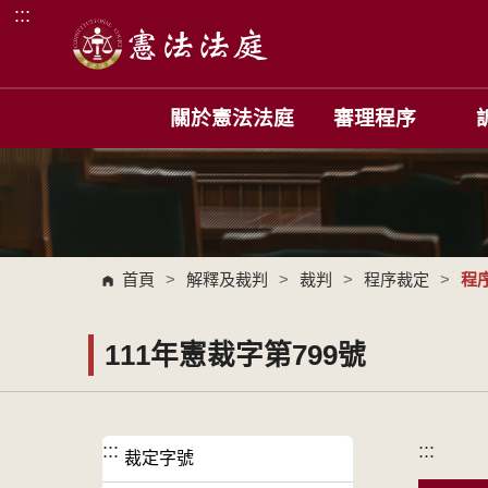
:::
跳到主要內容區塊
關於憲法法庭
審理程序
首頁
>
解釋及裁判
>
裁判
>
程序裁定
>
程
111年憲裁字第799號
:::
:::
裁定字號