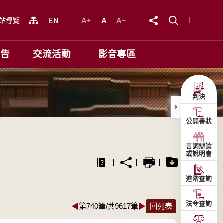
站導覽
公告
交流活動
影音專區
判決
公開書狀
言詞辯論
或說明會
進階查詢
法令查詢
◀
第740筆/共9617筆
▶
回列表