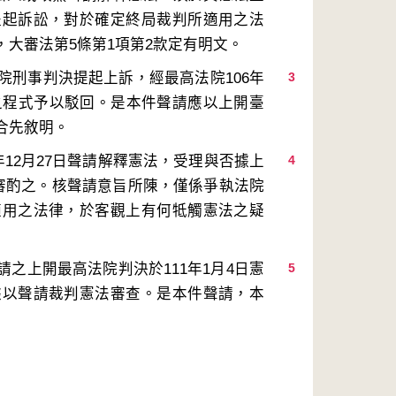
提起訴訟，對於確定終局裁判所適用之法
院刑事判決提起上訴，經最高法院106年
3
上之程式予以駁回。是本件聲請應以上開臺
12月27日聲請解釋憲法，受理與否據上
4
定審酌之。核聲請意旨所陳，僅係爭執法院
適用之法律，於客觀上有何牴觸憲法之疑
之上開最高法院判決於111年1月4日憲
5
據以聲請裁判憲法審查。是本件聲請，本