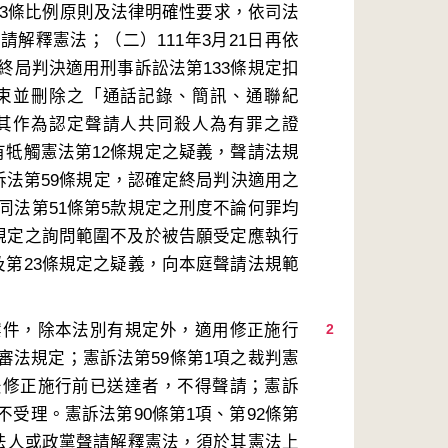
第23條比例原則及法律明確性要求，依司法
解釋憲法；（二）111年3月21日再依
終局判決適用刑事訴訟法第133條規定扣
束並刪除之「通話記錄、簡訊、通聯紀
其作為認定聲請人共同殺人為有罪之證
有牴觸憲法第12條規定之疑義，聲請法規
訴法第59條規定，認確定終局判決適用之
同法第51條第5款規定之刑度不論何罪均
條規定之詢問範圍不及於被告願受定應執行
及第23條規定之疑義，向本庭聲請法規範
案件，除本法別有規定外，適用修正施行
2
審法規定；憲訴法第59條第1項之裁判憲
法修正施行前已送達者，不得聲請；憲訴
受理。憲訴法第90條第1項、第92條第
、法人或政黨聲請解釋憲法，須於其憲法上