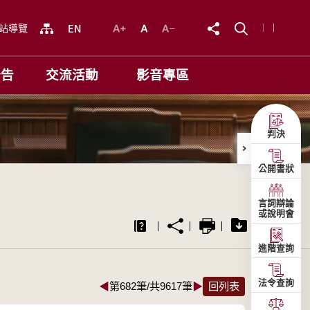
站導覽
公告
交流活動
影音專區
判決
公開書狀
言詞辯論
或說明會
進階查詢
法令查詢
◀
第682筆/共9617筆
▶
回列表