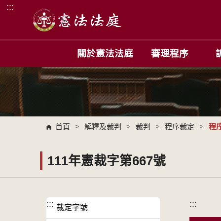
:::
跳到主要內容區塊
關於憲法法庭
審理程序
首頁
>
解釋及裁判
>
裁判
>
程序裁定
>
程
111年憲裁字第667號
:::
:::
裁定字號