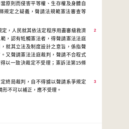
相當原則而侵害平等權、生存權及身體自
23條規定之疑義，聲請法規範憲法審查等
項規定，人民就其依法定程序用盡審級救濟
2
規範，認有牴觸憲法者，得聲請憲法法庭
判，就其立法及制度設計之意旨，係指聲
言。又聲請憲法法庭裁判，聲請不合程式
得以一致決裁定不受理；憲訴法第15條
確定終局裁判，自不得據以聲請系爭規定
3
情形不可以補正，應不受理。