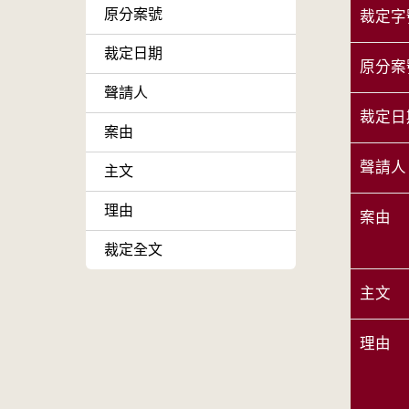
原分案號
裁定字
裁定日期
原分案
聲請人
裁定日
案由
聲請人
主文
理由
案由
裁定全文
主文
理由