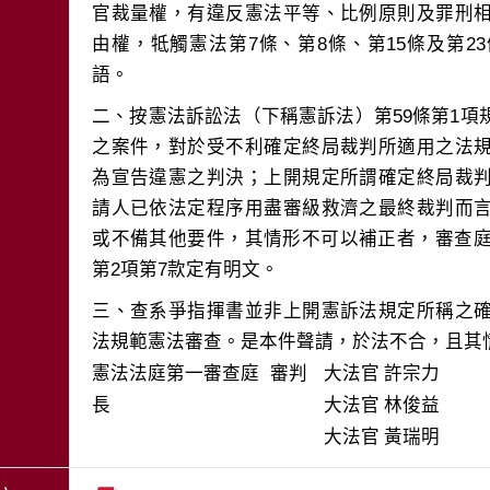
官裁量權，有違反憲法平等、比例原則及罪刑
由權，牴觸憲法第7條、第8條、第15條及第
二、按憲法訴訟法（下稱憲訴法）第59條第1
之案件，對於受不利確定終局裁判所適用之法
為宣告違憲之判決；上開規定所謂確定終局裁
請人已依法定程序用盡審級救濟之最終裁判而
或不備其他要件，其情形不可以補正者，審查庭
三、查系爭指揮書並非上開憲訴法規定所稱之
法規範憲法審查。是本件聲請，於法不合，且其
憲法法庭第一審查庭 審判
大法官
許宗力
長
大法官
林俊益
大法官
黃瑞明