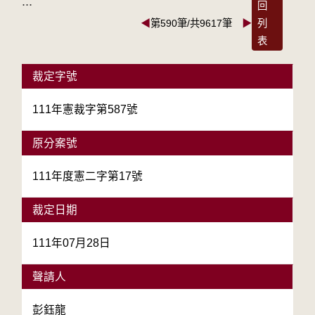
:::
回
◀
第590筆/共9617筆
▶
列
表
裁定字號
111年憲裁字第587號
原分案號
111年度憲二字第17號
裁定日期
111年07月28日
聲請人
彭鈺龍