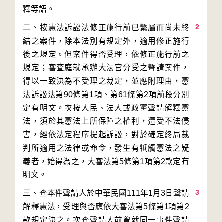
2
二、按憲法訴訟法修正施行前已繫屬而尚未終
結之案件，除本法別有規定外，適用修正施行
後之規定。但案件得否受理，依修正施行前之
規定；審查庭就承辦大法官分受之聲請案件，
得以一致決為不受理之裁定，並應附理由，憲
法訴訟法第90條第1項、第61條第2項前段分別
定有明文。次按人民、法人或政黨聲請解釋憲
法，須於其憲法上所保障之權利，遭受不法侵
害，經依法定程序提起訴訟，對於確定終局裁
判所適用之法律或命令，發生有牴觸憲法之疑
義者，始得為之，大審法第5條第1項第2款定有
3
三、查本件聲請人於中華民國111年1月3日聲請
解釋憲法，受理與否應依大審法第5條第1項第2
款規定決之。次查聲請人前曾就同一事件聲請