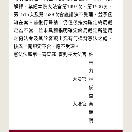
解釋，業經本院大法官第1497次、第1506次、
第1515次及第1528次會議議決不受理，並予函
知在案。茲復行聲請，仍僅係指摘確定終局裁
定為不當，並未具體指明確定終局裁定所適用
之何法令及其於客觀上究有何違背憲法之處，
核與上開規定不合，應不受理。
憲法法庭第一審查庭 審判長
大法官
許
宗
力
大法官
林
俊
益
大法官
黃
瑞
明