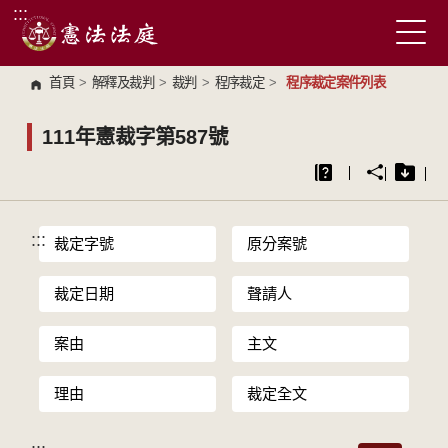
:::
跳到主要內容區塊
首頁
>
解釋及裁判
>
裁判
>
程序裁定
>
程序裁定案件列表
111年憲裁字第587號
:::
裁定字號
原分案號
裁定日期
聲請人
案由
主文
理由
裁定全文