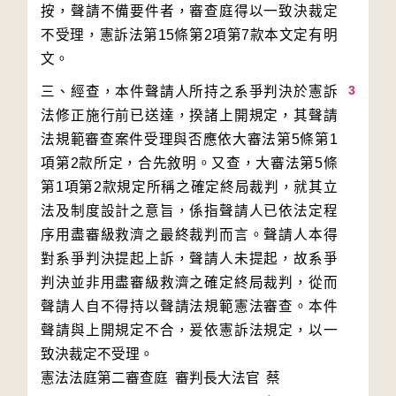
按，聲請不備要件者，審查庭得以一致決裁定
不受理，憲訴法第15條第2項第7款本文定有明
3
三、經查，本件聲請人所持之系爭判決於憲訴
法修正施行前已送達，揆諸上開規定，其聲請
法規範審查案件受理與否應依大審法第5條第1
項第2款所定，合先敘明。又查，大審法第5條
第1項第2款規定所稱之確定終局裁判，就其立
法及制度設計之意旨，係指聲請人已依法定程
序用盡審級救濟之最終裁判而言。聲請人本得
對系爭判決提起上訴，聲請人未提起，故系爭
判決並非用盡審級救濟之確定終局裁判，從而
聲請人自不得持以聲請法規範憲法審查。本件
聲請與上開規定不合，爰依憲訴法規定，以一
致決裁定不受理。
憲法法庭第二審查庭 審判長
大法官
蔡