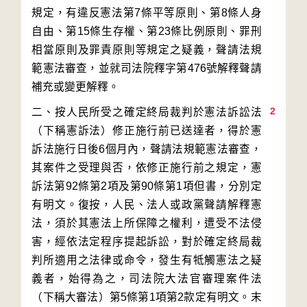
規定，有違反憲法第7條平等原則、第8條人身
自由、第15條生存權、第23條比例原則、罪刑
相當原則及罪責原則等規定之疑義，聲請法規
範憲法審查，並就司法院釋字第476號解釋聲請
2
二、按人民所受之確定終局裁判於憲法訴訟法
（下稱憲訴法）修正施行前已送達者，得於憲
訴法施行日後6個月內，聲請法規範憲法審查，
其案件之受理與否，依修正施行前之規定，憲
訴法第92條第2項及第90條第1項但書，分別定
有明文。復按，人民、法人或政黨聲請解釋憲
法，須於其憲法上所保障之權利，遭受不法侵
害，經依法定程序提起訴訟，對於確定終局裁
判所適用之法律或命令，發生有牴觸憲法之疑
義者，始得為之，司法院大法官審理案件法
（下稱大審法）第5條第1項第2款定有明文。末