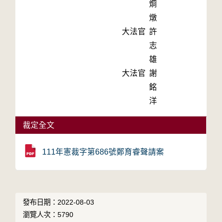
烱
燉
大法官
許
志
雄
大法官
謝
銘
洋
裁定全文
111年憲裁字第686號鄭育睿聲請案
發布日期：2022-08-03
瀏覽人次：5790