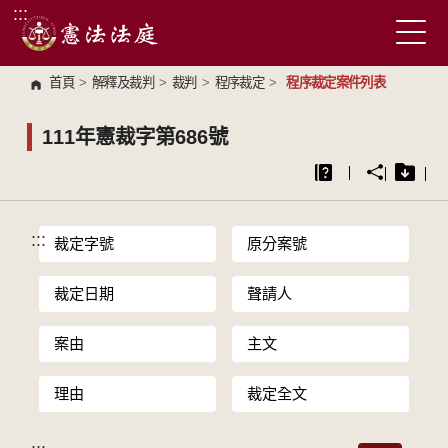
:::
跳到主要內容區塊
首頁
>
解釋及裁判
>
裁判
>
程序裁定
>
程序裁定案件列表
111年憲裁字第686號
:::
裁定字號
原分案號
裁定日期
聲請人
案由
主文
理由
裁定全文