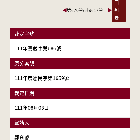
:::
回
◀
第670筆/共9617筆
▶
列
表
裁定字號
111年憲裁字第686號
原分案號
111年度憲民字第1659號
裁定日期
111年08月03日
聲請人
鄭育睿