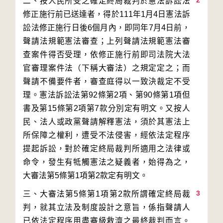
2
二、按人民所受之確定終局裁判於憲法訴訟法
修正施行前已送達者，得於111年1月4日憲法訴
訟法修正施行日後6個月內，即同年7月4日前，
聲請法規範憲法審查；上列聲請法規範憲法審
查案件得否受理，依修正施行前即司法院大法
官審理案件法（下稱大審法）之規定定之；而
聲請不備要件者，審查庭得以一致決裁定不受
理。憲法訴訟法第92條第2項、第90條第1項但
書及第15條第2項第7款分別定有明文。又按人
民、法人或政黨聲請解釋憲法，須於其憲法上
所保障之權利，遭受不法侵害，經依法定程序
提起訴訟，對於確定終局裁判所適用之法律或
命令，發生有牴觸憲法之疑義者，始得為之，
3
三、大審法第5條第1項第2款所謂確定終局裁
判，就其立法及制度設計之意旨，係指聲請人
已依法定程序用盡審級救濟之最終裁判而言。