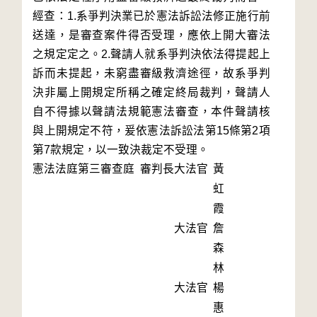
經查：1.系爭判決業已於憲法訴訟法修正施行前
送達，是審查案件得否受理，應依上開大審法
之規定定之。2.聲請人就系爭判決依法得提起上
訴而未提起，未窮盡審級救濟途徑，故系爭判
決非屬上開規定所稱之確定終局裁判，聲請人
自不得據以聲請法規範憲法審查，本件聲請核
與上開規定不符，爰依憲法訴訟法第15條第2項
第7款規定，以一致決裁定不受理。
憲法法庭第三審查庭 審判長
大法官
黃
虹
霞
大法官
詹
森
林
大法官
楊
惠