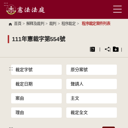
:::
跳到主要內容區塊
首頁
>
解釋及裁判
>
裁判
>
程序裁定
>
程序裁定案件列表
111年憲裁字第554號
:::
裁定字號
原分案號
裁定日期
聲請人
案由
主文
理由
裁定全文