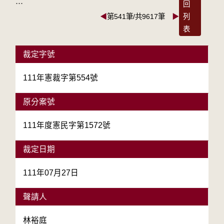
:::
回
◀
第541筆/共9617筆
▶
列
表
裁定字號
111年憲裁字第554號
原分案號
111年度憲民字第1572號
裁定日期
111年07月27日
聲請人
林裕庭