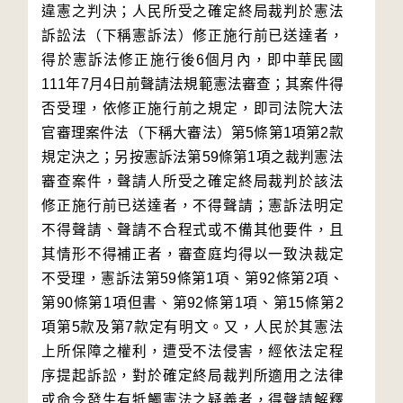
違憲之判決；人民所受之確定終局裁判於憲法
訴訟法（下稱憲訴法）修正施行前已送達者，
得於憲訴法修正施行後6個月內，即中華民國
111年7月4日前聲請法規範憲法審查；其案件得
否受理，依修正施行前之規定，即司法院大法
官審理案件法（下稱大審法）第5條第1項第2款
規定決之；另按憲訴法第59條第1項之裁判憲法
審查案件，聲請人所受之確定終局裁判於該法
修正施行前已送達者，不得聲請；憲訴法明定
不得聲請、聲請不合程式或不備其他要件，且
其情形不得補正者，審查庭均得以一致決裁定
不受理，憲訴法第59條第1項、第92條第2項、
第90條第1項但書、第92條第1項、第15條第2
項第5款及第7款定有明文。又，人民於其憲法
上所保障之權利，遭受不法侵害，經依法定程
序提起訴訟，對於確定終局裁判所適用之法律
或命令發生有牴觸憲法之疑義者，得聲請解釋