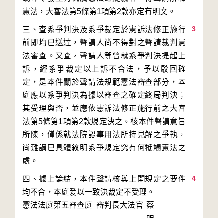
3
三、查系爭判決及系爭裁定於憲訴法修正施行
前即均已送達，聲請人尚不得對之聲請裁判憲
法審查。又查，聲請人等曾就系爭判決提起上
訴，經系爭裁定以上訴不合法，予以駁回確
定，是本件關於聲請法規範憲法審查部分，本
庭應以系爭判決為據以審查之確定終局判決；
其受理與否，並應依憲訴法修正施行前之大審
法第5條第1項第2款規定決之。核本件聲請意旨
所陳，僅係就法院認事用法所持見解之爭執，
尚難謂已具體敘明系爭規定究有何牴觸憲法之
4
四、據上論結，本件聲請核與上開規定之要件
憲法法庭第五審查庭 審判長
大法官
蔡