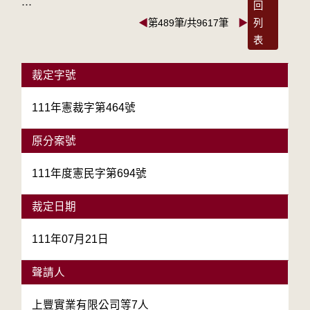
:::
回
◀
第489筆/共9617筆
▶
列
表
裁定字號
111年憲裁字第464號
原分案號
111年度憲民字第694號
裁定日期
111年07月21日
聲請人
上豐實業有限公司等7人