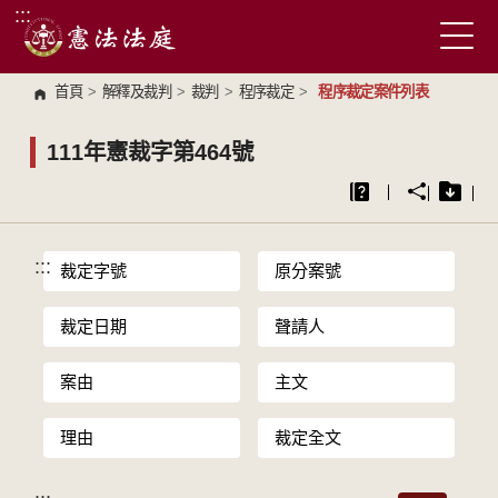
:::
跳到主要內容區塊
首頁
>
解釋及裁判
>
裁判
>
程序裁定
>
程序裁定案件列表
111年憲裁字第464號
:::
裁定字號
原分案號
裁定日期
聲請人
案由
主文
理由
裁定全文