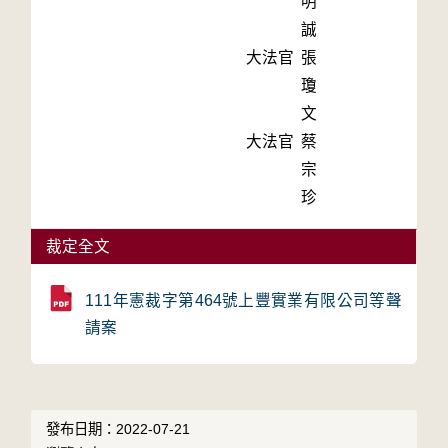
明
誠
大法官
張
瓊
文
大法官
蔡
宗
珍
裁定全文
111年憲裁字第464號上豐實業有限公司等聲
請案
發布日期：2022-07-21