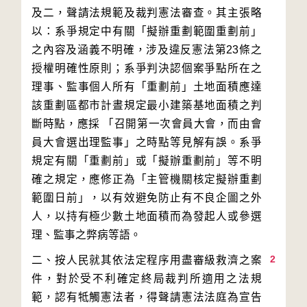
及二，聲請法規範及裁判憲法審查。其主張略
以：系爭規定中有關「擬辦重劃範圍重劃前」
之內容及涵義不明確，涉及違反憲法第23條之
授權明確性原則；系爭判決認個案爭點所在之
理事、監事個人所有「重劃前」土地面積應達
該重劃區都市計晝規定最小建築基地面積之判
斷時點，應採 「召開第一次會員大會，而由會
員大會選出理監事」之時點等見解有誤。系爭
規定有關「重劃前」或「擬辦重劃前」等不明
確之規定，應修正為「主管機關核定擬辦重劃
範圍日前」，以有效避免防止有不良企圖之外
人，以持有極少數土地面積而為發起人或參選
2
二、按人民就其依法定程序用盡審級救濟之案
件，對於受不利確定終局裁判所適用之法規
範，認有牴觸憲法者，得聲請憲法法庭為宣告