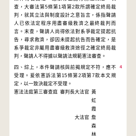
查，大審法第5條第1項第2款所謂確定終局裁
判，就其立法與制度設計之意旨言，係指聲請
人已依法定程序用盡審級救濟之最終裁判而
言。末查，聲請人尚得依法對系爭裁定提起抗
告，尋求救濟，卻因未提起抗告而告確定，是
系爭裁定非屬用盡審級救濟途徑之確定終局裁
4
四、綜上，本件聲請核與前揭規定不符，應不
受理。爰依憲訴法第15條第2項第7款本文規
憲法法庭第三審查庭 審判長
大法官
黃
虹
霞
大法官
詹
森
林