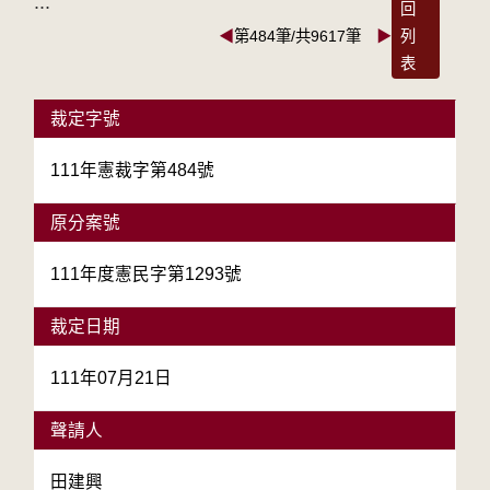
:::
回
◀
第484筆/共9617筆
▶
列
表
裁定字號
111年憲裁字第484號
原分案號
111年度憲民字第1293號
裁定日期
111年07月21日
聲請人
田建興