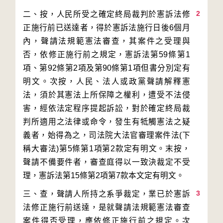
2
二、按，人民所受之確定終局裁判於憲訴法修
正施行前已送達者，得於憲訴法施行日後6個月
內，聲請法規範憲法審查，其案件之受理與
否，依修正施行前之規定，憲訴法第59條第1
項、第92條第2項及第90條第1項但書分別定有
明文。次按，人民、法人或政黨聲請解釋憲
法，須於其憲法上所保障之權利，遭受不法侵
害，經依法定程序提起訴訟，對於確定終局裁
判所適用之法律或命令，發生有牴觸憲法之疑
義者，始得為之，司法院大法官審理案件法(下
稱大審法)第5條第1項第2款定有明文。末按，
聲請不備要件者，審查庭得以一致決裁定不受
3
三、查，聲請人所持之系爭裁定，業已於憲訴
法修正施行前送達，是就聲請法規範憲法審查
案件得否受理，應依修正施行前之規定。次