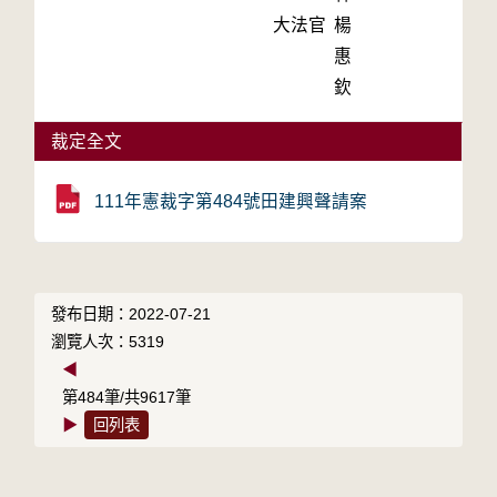
大法官
楊
惠
欽
裁定全文
111年憲裁字第484號田建興聲請案
發布日期：2022-07-21
瀏覽人次：5319
◀
第484筆/共9617筆
▶
回列表