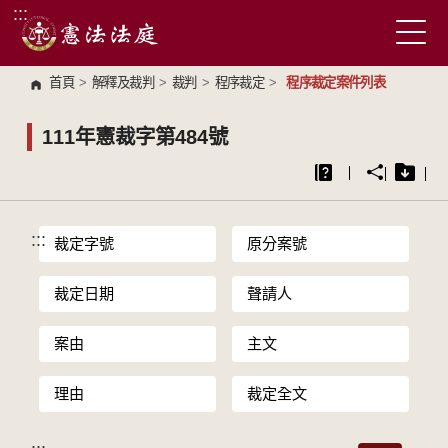
:::
跳到主要內容區塊
首頁
>
解釋及裁判
>
裁判
>
程序裁定
>
程序裁定案件列表
111年憲裁字第484號
:::
裁定字號
原分案號
裁定日期
聲請人
案由
主文
理由
裁定全文