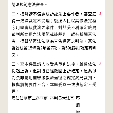
2
二、按聲請不備憲法訴訟法上要件者，審查庭
得一致決裁定不受理；復按人民就其依法定程
序用盡審級救濟之案件，對於受不利確定終局
裁判所適用之法規範或該裁判，認有牴觸憲法
者，得聲請憲法法庭為宣告違憲之判決，憲法
訴訟法第15條第2項第7款、第59條第1項定有明
3
三、查本件聲請人收受系爭判決後，雖曾依法
提起上訴，但嗣後已經撤回上訴確定，是系爭
判決非屬用盡審級救濟途徑之確定終局裁判，
核與前揭要件不合，本庭爰以一致決裁定不受
憲法法庭第二審查庭 審判長
大法官
蔡
烱
燉