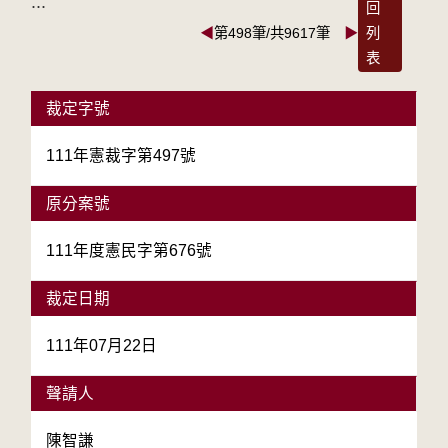
:::
回
◀
第498筆/共9617筆
▶
列
表
裁定字號
111年憲裁字第497號
原分案號
111年度憲民字第676號
裁定日期
111年07月22日
聲請人
陳智謙