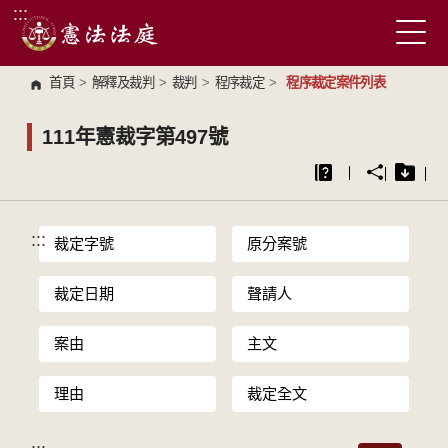
:::
跳到主要內容區塊
首頁
>
解釋及裁判
>
裁判
>
程序裁定
>
程序裁定案件列表
111年憲裁字第497號
:::
裁定字號
原分案號
裁定日期
聲請人
案由
主文
理由
裁定全文