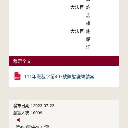
大法官
許
志
雄
大法官
謝
銘
洋
裁定全文
111年憲裁字第497號陳智謙聲請案
發布日期：2022-07-22
瀏覽人次：6099
◀
第498筆/共9617筆