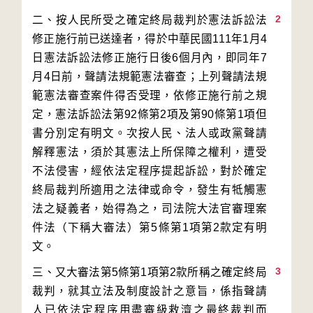
2
二、按人民所受之確定終局裁判於憲法訴訟法
修正施行前已送達者，得於中華民國111年1月4
日憲法訴訟法修正施行日後6個月內，即同年7
月4日前，聲請法規範憲法審查；上列聲請法規
範憲法審查案件得否受理，依修正施行前之規
定，憲法訴訟法第92條第2項及第90條第1項但
書分別定有明文。次按人民、法人或政黨聲請
解釋憲法，須於其憲法上所保障之權利，遭受
不法侵害，經依法定程序提起訴訟，對於確定
終局裁判所適用之法律或命令，發生有牴觸憲
法之疑義者，始得為之，司法院大法官審理案
件法（下稱大審法）第5條第1項第2款定有明
3
三、又大審法第5條第1項第2款所稱之確定終局
裁判，就其立法及制度設計之意旨，係指聲請
人已依法定程序用盡審級救濟之最終裁判而