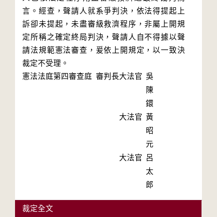
言。經查，聲請人就系爭判決，依法得提起上
訴卻未提起，未盡審級救濟程序，非屬上開規
定所稱之確定終局判決，聲請人自不得據以聲
請法規範憲法審查，爰依上開規定，以一致決
憲法法庭第四審查庭 審判長
大法官
吳
陳
鐶
大法官
黃
昭
元
大法官
呂
太
郎
裁定全文