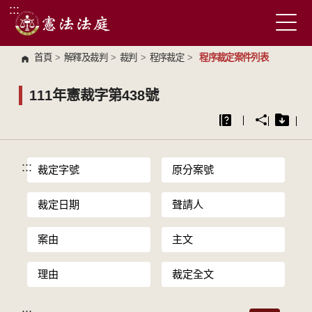
:::
跳到主要內容區塊
首頁
>
解釋及裁判
>
裁判
>
程序裁定
>
程序裁定案件列表
111年憲裁字第438號
:::
裁定字號
原分案號
裁定日期
聲請人
案由
主文
理由
裁定全文