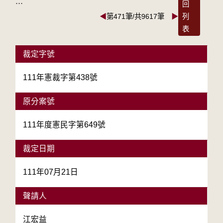
:::
回
◀
第471筆/共9617筆
▶
列
表
裁定字號
111年憲裁字第438號
原分案號
111年度憲民字第649號
裁定日期
111年07月21日
聲請人
江宏益