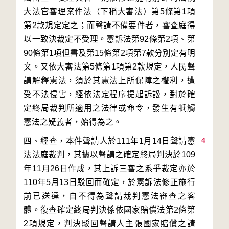
大法官審理案件法（下稱大審法）第5條第1項
第2款規定定之；而聲請不備要件者，審查庭得
以一致決裁定不受理。憲訴法第92條第2項、第
90條第1項但書及第15條第2項第7款分別定有明
文。又依大審法第5條第1項第2款規定，人民聲
請解釋憲法，須於其憲法上所保障之權利，遭
受不法侵害，經依法定程序提起訴訟，對於確
定終局裁判所適用之法律或命令，發生有牴觸
4
四、經查，本件聲請人於111年1月14日聲請憲
法法庭裁判，其據以聲請之確定終局判決於109
年11月26日作成，其上訴三審之系爭裁定亦於
110年5月13日駁回而確定，於憲訴法修正施行
前已送達，自不得為聲請裁判憲法審查之客
體。復查確定終局判決係依國家賠償法第2條第
2項規定，判決駁回聲請人主張國家賠償之請