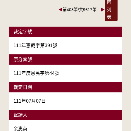
:::
回
◀
第403筆/共9617筆
▶
列
表
裁定字號
111年憲裁字第391號
原分案號
111年度憲民字第44號
裁定日期
111年07月07日
聲請人
余惠英