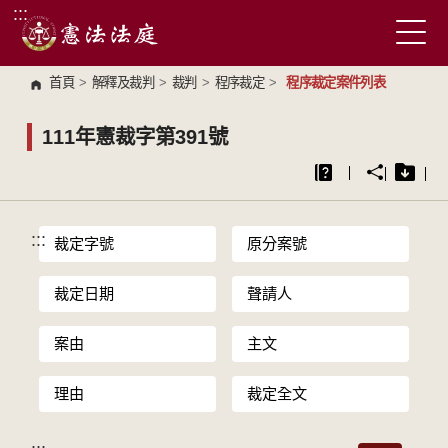
:::
跳到主要內容區塊
首頁
>
解釋及裁判
>
裁判
>
程序裁定
>
程序裁定案件列表
111年憲裁字第391號
:::
裁定字號
原分案號
裁定日期
聲請人
案由
主文
理由
裁定全文