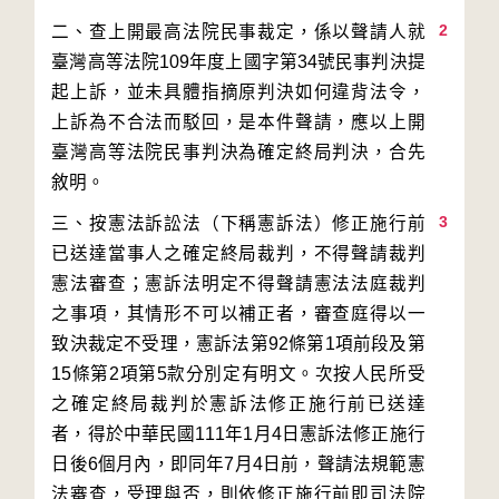
2
二、查上開最高法院民事裁定，係以聲請人就
臺灣高等法院109年度上國字第34號民事判決提
起上訴，並未具體指摘原判決如何違背法令，
上訴為不合法而駁回，是本件聲請，應以上開
臺灣高等法院民事判決為確定終局判決，合先
3
三、按憲法訴訟法（下稱憲訴法）修正施行前
已送達當事人之確定終局裁判，不得聲請裁判
憲法審查；憲訴法明定不得聲請憲法法庭裁判
之事項，其情形不可以補正者，審查庭得以一
致決裁定不受理，憲訴法第92條第1項前段及第
15條第2項第5款分別定有明文。次按人民所受
之確定終局裁判於憲訴法修正施行前已送達
者，得於中華民國111年1月4日憲訴法修正施行
日後6個月內，即同年7月4日前，聲請法規範憲
法審查，受理與否，則依修正施行前即司法院