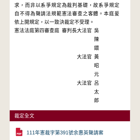
求，而非以系爭規定為裁判基礎，故系爭規定
自不得為聲請法規範憲法審查之客體。本庭爰
憲法法庭第四審查庭 審判長
大法官
吳
陳
鐶
大法官
黃
昭
元
大法官
呂
太
郎
裁定全文
111年憲裁字第391號余惠英聲請案