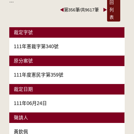
:::
回
◀
第356筆/共9617筆
▶
列
表
裁定字號
111年憲裁字第340號
原分案號
111年度憲民字第359號
裁定日期
111年06月24日
聲請人
黃欽佩