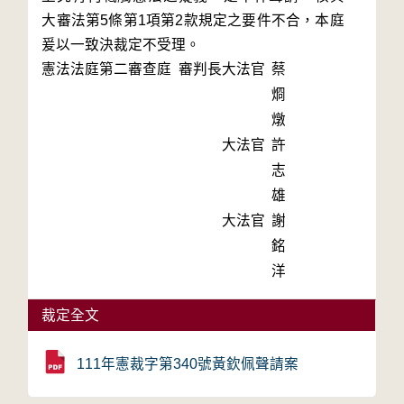
大審法第5條第1項第2款規定之要件不合，本庭
憲法法庭第二審查庭 審判長
大法官
蔡
烱
燉
大法官
許
志
雄
大法官
謝
銘
洋
裁定全文
111年憲裁字第340號黃欽佩聲請案