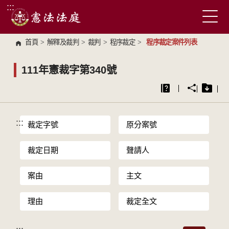
:::
跳到主要內容區塊
首頁
>
解釋及裁判
>
裁判
>
程序裁定
>
程序裁定案件列表
111年憲裁字第340號
:::
裁定字號
原分案號
裁定日期
聲請人
案由
主文
理由
裁定全文