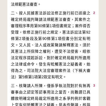
2
二、按人民據憲法訴訟法修正施行前已送達之
確定終局裁判聲請法規範憲法審查，其案件之
審理程序準用第90條第1項但書規定；案件得否
受理，依修正施行前之規定，憲法訴訟法第92
條第2項後段及第90條第1項但書分別定有明
文。又人民、法人或政黨聲請解釋憲法，須於
其憲法上所保障之權利，遭受不法侵害，經依
法定程序提起訴訟，對於確定終局裁判所適用
之法律或命令，發生有牴觸憲法之疑義者，始
得為之，司法院大法官審理案件法（下稱大審
3
三、核聲請人所陳，僅係爭執法院對於有無再
審事由之認定等認事用法之當否，尚難謂已具
體敘明確定終局裁定所適用之系爭判例於客觀
上究有何牴觸憲法之疑義。是本件聲請，核與