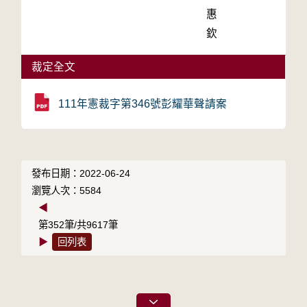
惠
欽
裁定全文
111年憲裁字第346號彭耀華聲請案
發布日期：2022-06-24
瀏覽人次：5584
◀
第352筆/共9617筆
▶
回列表