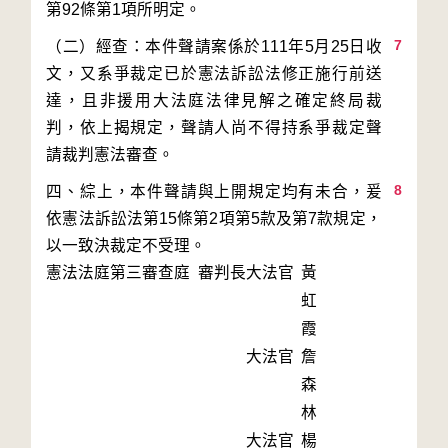
7
（二）經查：本件聲請案係於111年5月25日收
文，又系爭裁定已於憲法訴訟法修正施行前送
達，且非援用大法庭法律見解之確定終局裁
判，依上揭規定，聲請人尚不得持系爭裁定聲
8
四、綜上，本件聲請與上開規定均有未合，爰
依憲法訴訟法第15條第2項第5款及第7款規定，
憲法法庭第三審查庭 審判長
大法官
黃
虹
霞
大法官
詹
森
林
大法官
楊