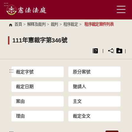
:::
跳到主要內容區塊
首頁
>
解釋及裁判
>
裁判
>
程序裁定
>
程序裁定案件列表
111年憲裁字第346號
:::
裁定字號
原分案號
裁定日期
聲請人
案由
主文
理由
裁定全文