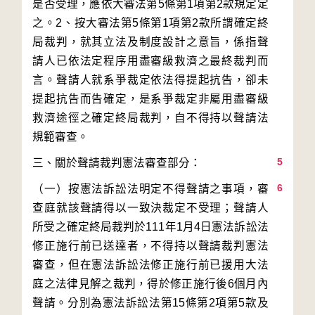
是否受理，應依大審法第5條第1項第2款規定定
之。2、按大審法第5條第1項第2款所謂確定終
局裁判，就其立法及制度設計之意旨，係指聲
請人已依法定程序用盡審級救濟之最終裁判而
言。聲請人就系爭裁定依法得提起抗告，卻未
提起抗告而告確定，是系爭裁定非屬用盡審級
救濟途徑之確定終局裁判，自不得持以聲請法
5
6
（一）按憲法訴訟法明定不得聲請之事項，審
查庭就該聲請得以一致決裁定不受理；聲請人
所受之確定終局裁判於111年1月4日憲法訴訟法
修正施行前已送達者，不得持以聲請裁判憲法
審查，但在憲法訴訟法修正施行前已援用大法
庭之法律見解之裁判，得於修正施行後6個月內
聲請。分別為憲法訴訟法第15條第2項第5款及