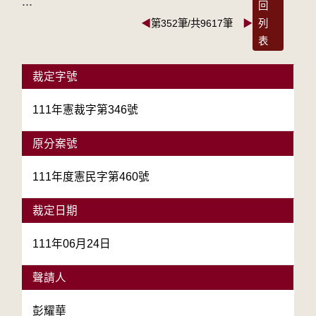
:::
回
◀
第352筆/共9617筆
▶
列
表
裁定字號
111年憲裁字第346號
原分案號
111年度憲民字第460號
裁定日期
111年06月24日
聲請人
彭耀華