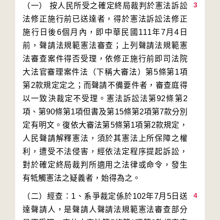
3
（一） 按人民所受之確定終局裁判於憲法訴訟
法修正施行前已送達者，得於憲法訴訟法修正
施行日後6個月內，即中華民國111年7月4日
前，聲請法規範憲法審查；上列聲請法規範憲
法審查案件得否受理，依修正施行前即司法院
大法官審理案件法（下稱大審法）第5條第1項
第2款規定定之；而聲請不備要件者，審查庭得
以一致決裁定不受理。憲法訴訟法第92條第2
項、第90條第1項但書及第15條第2項第7款分別
定有明文。復依大審法第5條第1項第2款規定，
人民聲請解釋憲法，須於其憲法上所保障之權
利，遭受不法侵害，經依法定程序提起訴訟，
對於確定終局裁判所適用之法律或命令，發生
4
（二）經查：1、系爭裁定係於102年7月5日送
達聲請人，是聲請人聲請法規範憲法審查部分