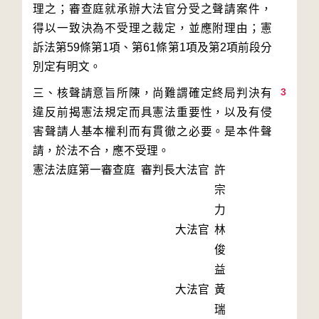
理之；審查庭就承辦大法官分受之聲請案件，
得以一致決為不受理之裁定，並應附理由；憲
訴法第59條第1項、第61條第1項及第2項前段分
3
三、核聲請意旨所陳，尚難謂確定終局判決有
違反前揭憲法規定而具憲法重要性，以及有侵
害聲請人基本權利而有貫徹之必要。是本件聲
憲法法庭第一審查庭 審判長
大法官
許
宗
力
大法官
林
俊
益
大法官
黃
瑞