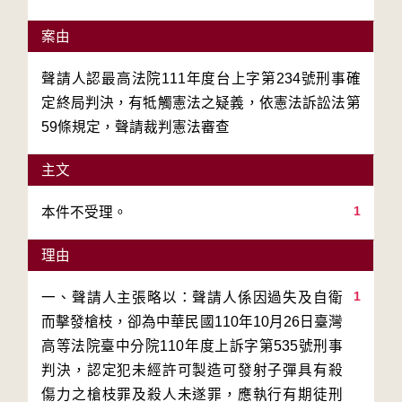
案由
聲請人認最高法院111年度台上字第234號刑事確
定終局判決，有牴觸憲法之疑義，依憲法訴訟法第
59條規定，聲請裁判憲法審查
主文
1
理由
1
一、聲請人主張略以：聲請人係因過失及自衛
而擊發槍枝，卻為中華民國110年10月26日臺灣
高等法院臺中分院110年度上訴字第535號刑事
判決，認定犯未經許可製造可發射子彈具有殺
傷力之槍枝罪及殺人未遂罪，應執行有期徒刑