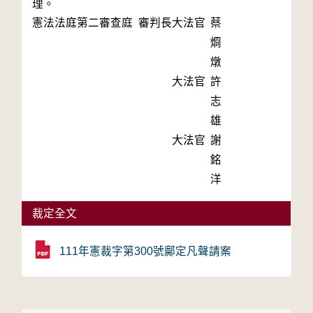
憲法法庭第二審查庭 審判長
大法官
蔡
烱
燉
大法官
許
志
雄
大法官
謝
銘
洋
裁定全文
111年憲裁字第300號鄺定凡聲請案