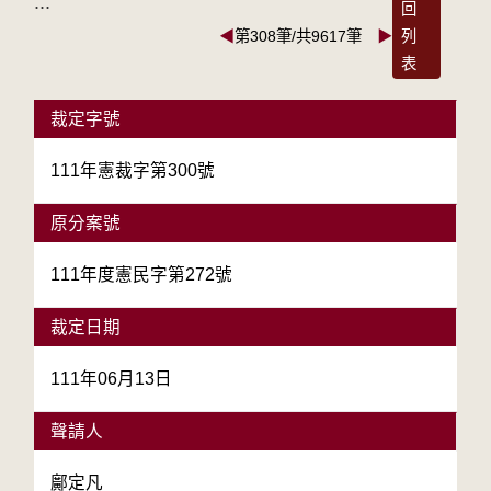
:::
回
◀
第308筆/共9617筆
▶
列
表
裁定字號
111年憲裁字第300號
原分案號
111年度憲民字第272號
裁定日期
111年06月13日
聲請人
鄺定凡