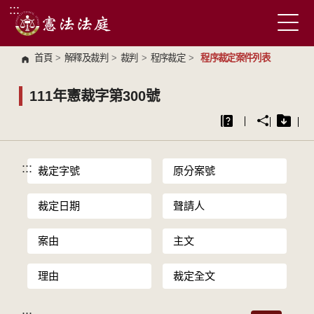
:::
跳到主要內容區塊
首頁
>
解釋及裁判
>
裁判
>
程序裁定
>
程序裁定案件列表
111年憲裁字第300號
:::
裁定字號
原分案號
裁定日期
聲請人
案由
主文
理由
裁定全文