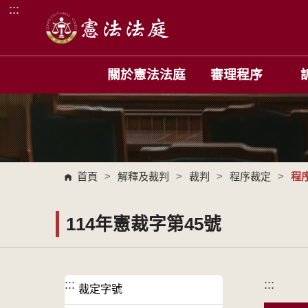
:::
跳到主要內容區塊
關於憲法法庭
審理程序
首頁
>
解釋及裁判
>
裁判
>
程序裁定
>
程
114年憲裁字第45號
:::
:::
裁定字號