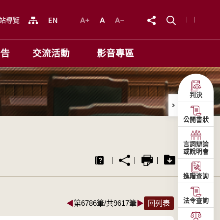
站導覽
公告
交流活動
影音專區
判決
公開書狀
言詞辯論
或說明會
進階查詢
法令查詢
◀
第6786筆/共9617筆
▶
回列表