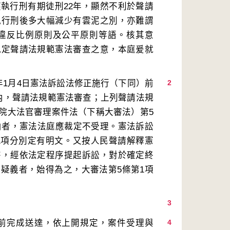
執行刑有期徒刑22年，顯然不利於聲請
執行刑後多大幅減少有雲泥之別，亦難謂
違反比例原則及公平原則等語。核其意
規定聲請法規範憲法審查之意，本庭爰就
年1月4日憲法訴訟法修正施行（下同）前
2
內，聲請法規範憲法審查；上列聲請法規
院大法官審理案件法（下稱大審法）第5
由者，憲法法庭應裁定不受理。憲法訴訟
第1項分別定有明文。又按人民聲請解釋憲
害，經依法定程序提起訴訟，對於確定終
疑義者，始得為之，大審法第5條第1項
3
前完成送達，依上開規定，案件受理與
4