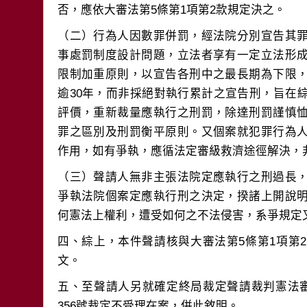
（二）行為人因數罪併罰，經法院分別宣告其
事處罰制度設計問題，立法者享有一定立法形
限制加重原則，以宣告各刑中之最長期為下限
逾30年，而非採絕對執行累計之宣告刑，旨在
評價，重新裁量應執行之刑罰，除達刑罰謹慎
罪之區別及刑罰衡平原則。又個案就犯罪行為
（三）聲請人無非主張法院定應執行之刑過長
爭執法院個案定應執行刑之決定，揆諸上開說
四、綜上，本件聲請核與大審法第5條第1項第
五、至聲請人另就確定終局裁定聲請裁判憲法審
356號裁定不受理在案，併此敘明。