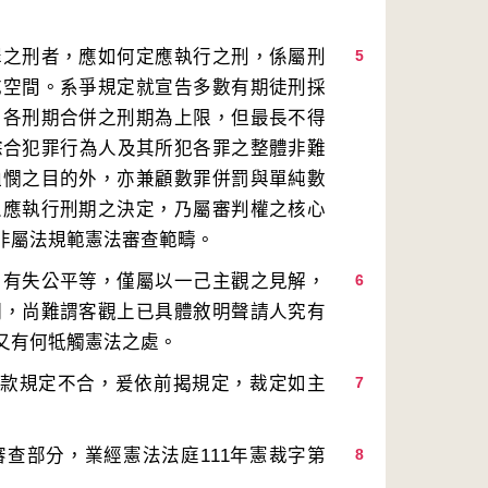
罪之刑者，應如何定應執行之刑，係屬刑
5
成空間。系爭規定就宣告多數有期徒刑採
，各刑期合併之刑期為上限，但最長不得
綜合犯罪行為人及其所犯各罪之整體非難
恤憫之目的外，亦兼顧數罪併罰與單純數
人應執行刑期之決定，乃屬審判權之核心
，有失公平等，僅屬以一己主觀之見解，
6
明，尚難謂客觀上已具體敘明聲請人究有
2款規定不合，爰依前揭規定，裁定如主
7
查部分，業經憲法法庭111年憲裁字第
8