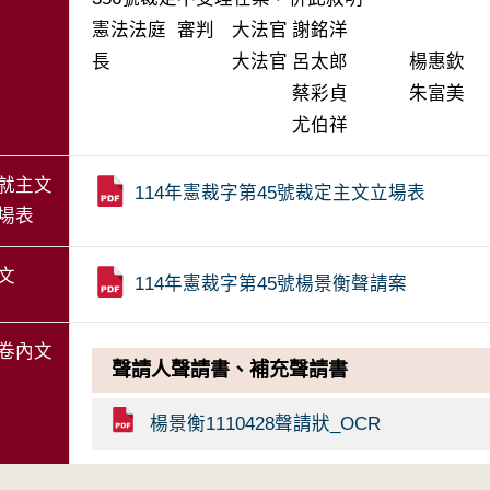
憲法法庭 審判
大法官
謝銘洋
長
大法官
呂太郎
楊惠欽
蔡彩貞
朱富美
尤伯祥
就主文
114年憲裁字第45號裁定主文立場表
場表
文
114年憲裁字第45號楊景衡聲請案
卷內文
聲請人聲請書、補充聲請書
楊景衡1110428聲請狀_OCR