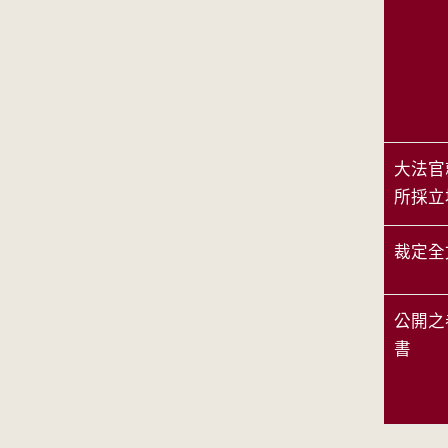
大法官
所採立
裁定全
公開之
書