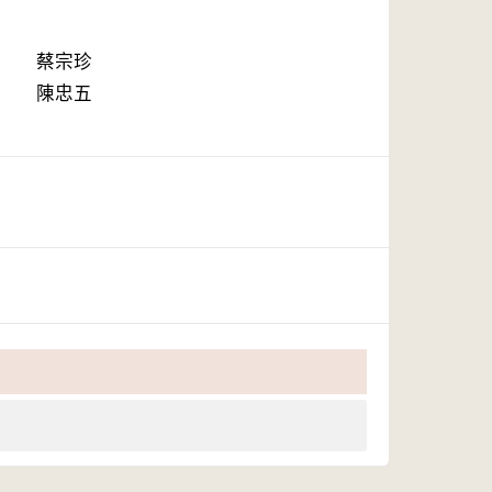
蔡宗珍
陳忠五