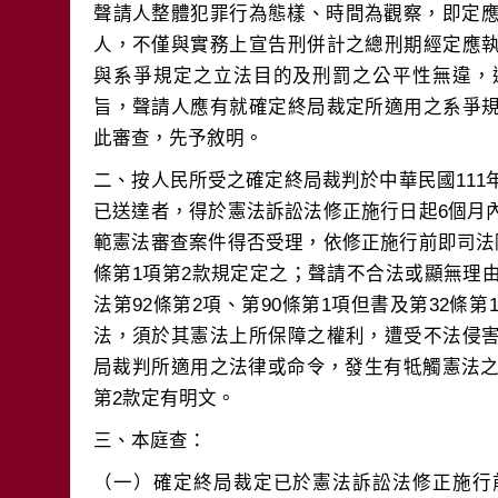
聲請人整體犯罪行為態樣、時間為觀察，即定應
人，不僅與實務上宣告刑併計之總刑期經定應
與系爭規定之立法目的及刑罰之公平性無違，
旨，聲請人應有就確定終局裁定所適用之系爭
二、按人民所受之確定終局裁判於中華民國111
已送達者，得於憲法訴訟法修正施行日起6個月
範憲法審查案件得否受理，依修正施行前即司法
條第1項第2款規定定之；聲請不合法或顯無理
法第92條第2項、第90條第1項但書及第32條
法，須於其憲法上所保障之權利，遭受不法侵
局裁判所適用之法律或命令，發生有牴觸憲法之
（一）確定終局裁定已於憲法訴訟法修正施行