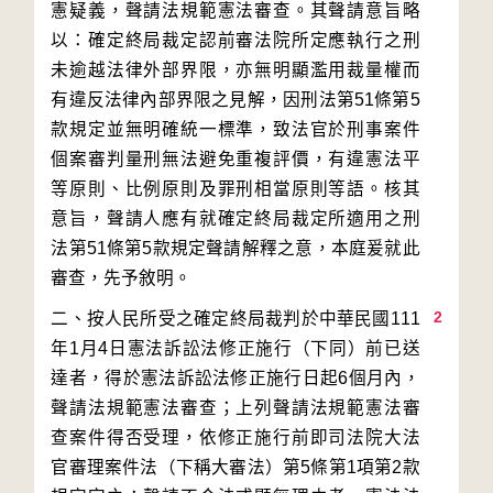
憲疑義，聲請法規範憲法審查。其聲請意旨略
以：確定終局裁定認前審法院所定應執行之刑
未逾越法律外部界限，亦無明顯濫用裁量權而
有違反法律內部界限之見解，因刑法第51條第5
款規定並無明確統一標準，致法官於刑事案件
個案審判量刑無法避免重複評價，有違憲法平
等原則、比例原則及罪刑相當原則等語。核其
意旨，聲請人應有就確定終局裁定所適用之刑
法第51條第5款規定聲請解釋之意，本庭爰就此
2
二、按人民所受之確定終局裁判於中華民國111
年1月4日憲法訴訟法修正施行（下同）前已送
達者，得於憲法訴訟法修正施行日起6個月內，
聲請法規範憲法審查；上列聲請法規範憲法審
查案件得否受理，依修正施行前即司法院大法
官審理案件法（下稱大審法）第5條第1項第2款