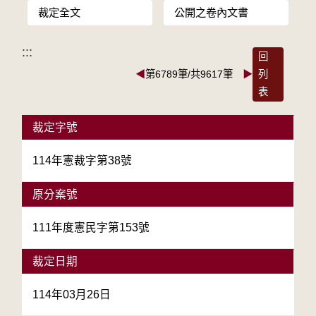
裁定全文
公開之卷內文書
:::
回
◀
第6789筆/共9617筆
▶
列
表
裁定字號
114年憲裁字第38號
原分案號
111年度憲民字第153號
裁定日期
114年03月26日