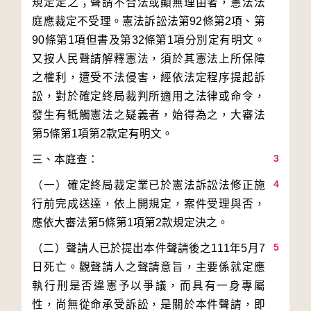
規定定之；聲請不合法或顯無理由者，憲法法
庭應裁定不受理。憲法訴訟法第92條第2項、第
90條第1項但書及第32條第1項分別定有明文。
又按人民聲請解釋憲法，須於其憲法上所保障
之權利，遭受不法侵害，經依法定程序提起訴
訟，對於確定終局裁判所適用之法律或命令，
發生有牴觸憲法之疑義者，始得為之，大審法
3
4
（一）確定終局裁定業已於憲法訴訟法修正施
行前完成送達，依上開規定，案件受理與否，
5
（二）聲請人已於提出本件聲請後之111年5月7
日死亡。觀聲請人之聲請意旨，主要係就定應
執行刑是否違憲予以爭議，而具有一身專屬
性，尚無從命承受訴訟，是關於本件聲請，即