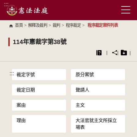
:::
跳到主要內容區塊
首頁
>
解釋及裁判
>
裁判
>
程序裁定
>
程序裁定案件列表
114年憲裁字第38號
:::
裁定字號
原分案號
裁定日期
聲請人
案由
主文
理由
大法官就主文所採立
場表