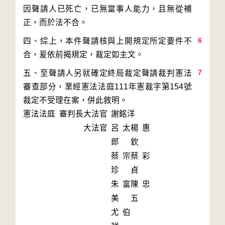
因聲請人已死亡，已無當事人能力，且無從補
6
四、綜上，本件聲請核與上開規定所定要件不
7
五、至聲請人另就確定終局裁定聲請裁判憲法
審查部分，業經憲法法庭111年憲裁字第154號
裁定不受理在案，併此敘明。
憲法法庭 審判長
大法官
謝銘洋
大法官
呂太
楊惠
郎
欽
蔡宗
蔡彩
珍
貞
朱富
陳忠
美
五
尤伯