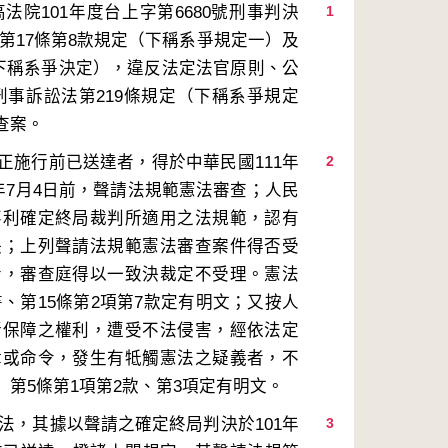
院101年度台上字第6680號刑事判決
1
第17條第8款規定（下稱系爭規定一）及
（下稱系爭決定），違反法定法官原則、公
刑事訴訟法第219條規定（下稱系爭規定
正施行前已送達者，得於中華民國111年
2
年7月4日前，聲請法規範憲法審查；人民
不利確定終局裁判所適用之法規範，認有
決；上列聲請法規範憲法審查案件得否受
者，審查庭得以一致決裁定不受理。憲法
書、第15條第2項第7款定有明文；又按人
所保障之權利，遭受不法侵害，經依法定
律或命令，發生有牴觸憲法之疑義者，不
憲法，其據以聲請之確定終局判決於101年
3