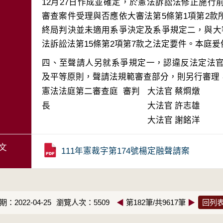
12月27日作成並確定，於憲法訴訟法修正施
審查案件受理與否應依大審法第5條第1項第2
終局判決並未適用系爭決定及系爭規定二，與大
四、至聲請人另就系爭規定一，認違反法定法
憲法法庭第二審查庭 審判
大法官
蔡烱燉
長
大法官
許志雄
大法官
謝銘洋
文
111年憲裁字第174號楊定融聲請案
：2022-04-25
瀏覽人次：5509
◀
第182筆/共9617筆
▶
回列