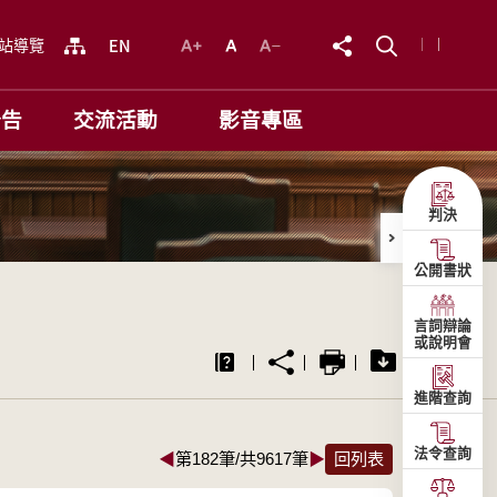
站導覽
公告
交流活動
影音專區
判決
公開書狀
言詞辯論
或說明會
進階查詢
法令查詢
◀
第182筆/共9617筆
▶
回列表