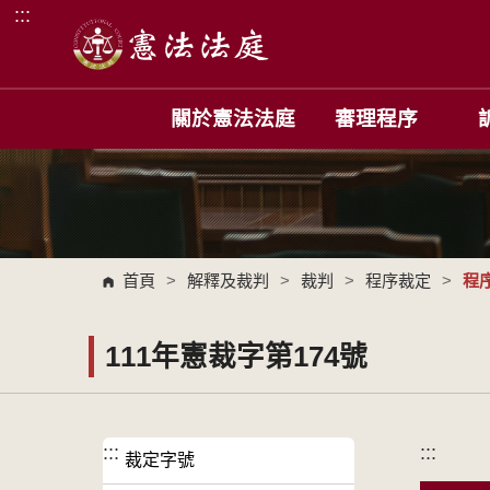
:::
跳到主要內容區塊
關於憲法法庭
審理程序
首頁
>
解釋及裁判
>
裁判
>
程序裁定
>
程
111年憲裁字第174號
:::
:::
裁定字號