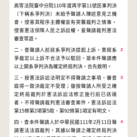
高等法院臺中分院110年度再字第11號民事判決
（下稱系爭判決）未給予聲請人陳述意見之機
會，侵害其程序主體權並有突襲裁判之情事，
侵害憲法保障人民之訴訟權，爰聲請裁判憲法
2
二、查聲請人前就系爭判決提起上訴，業經系
爭裁定以上訴不合法予以駁回，是本件聲請應
3
三、按憲法訴訟法明定不得聲請之事項，審查
庭得一致決裁定不受理；復按聲請人所受之確
定終局裁判於憲法訴訟法修正施行前已送達
者，不得聲請裁判憲法審查案件，憲法訴訟法
4
四、查本件聲請人於中華民國111年2月11日聲
請憲法法庭裁判，其據以聲請之確定終局判決