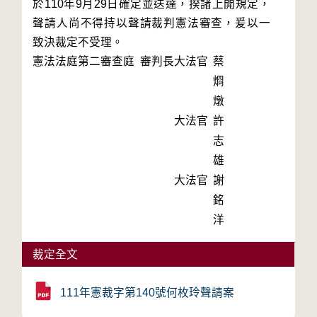
於110年9月29日確定並送達，揆諸上開規定，
聲請人尚不得持以聲請裁判憲法審查，爰以一
憲法法庭第二審查庭 審判長
大法官
蔡
烱
燉
大法官
許
志
雄
大法官
謝
銘
洋
裁定全文
111年憲裁字第140號何枚玲聲請案