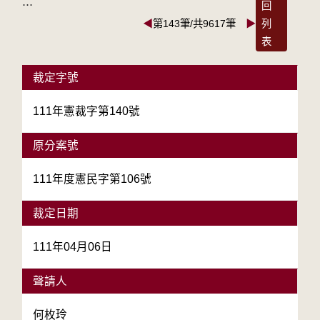
:::
回
◀
第143筆/共9617筆
▶
列
表
裁定字號
111年憲裁字第140號
原分案號
111年度憲民字第106號
裁定日期
111年04月06日
聲請人
何枚玲