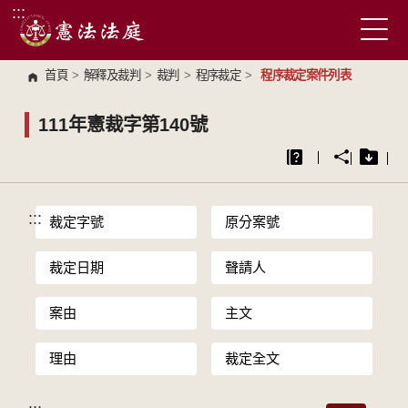
:::
跳到主要內容區塊
首頁
>
解釋及裁判
>
裁判
>
程序裁定
>
程序裁定案件列表
111年憲裁字第140號
:::
裁定字號
原分案號
裁定日期
聲請人
案由
主文
理由
裁定全文