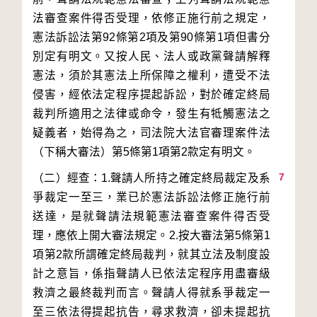
法審查案件得否受理，依修正施行前之規定，
憲法訴訟法第92條第2項及第90條第1項但書分
別定有明文。又按人民、法人或政黨聲請解釋
憲法，須於其憲法上所保障之權利，遭受不法
侵害，經依法定程序提起訴訟，對於確定終局
裁判所適用之法律或命令，發生有牴觸憲法之
疑義者，始得為之，司法院大法官審理案件法
7
（二）經查：1.聲請人所持之確定終局裁定及系
爭裁定一至三，業已於憲法訴訟法修正施行前
送達，是就聲請法規範憲法審查案件得否受
理，應依上開大審法規定。2.按大審法第5條第1
項第2款所謂確定終局裁判，就其立法及制度設
計之意旨，係指聲請人已依法定程序用盡審級
救濟之最終裁判而言。聲請人得就系爭裁定一
至三依法得提起抗告，尋求救濟，卻未提起抗