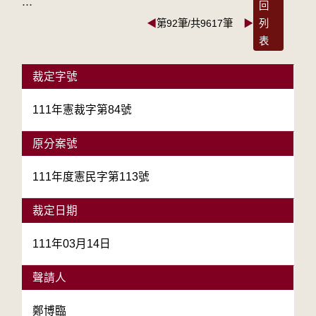
:::
回
◀
第92筆/共9617筆
▶
列
表
裁定字號
111年憲裁字第84號
原分案號
111年度憲民字第113號
裁定日期
111年03月14日
聲請人
鄭博臨