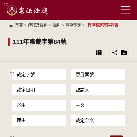
:::
跳到主要內容區塊
首頁
>
解釋及裁判
>
裁判
>
程序裁定
>
程序裁定案件列表
111年憲裁字第84號
:::
裁定字號
原分案號
裁定日期
聲請人
案由
主文
理由
裁定全文