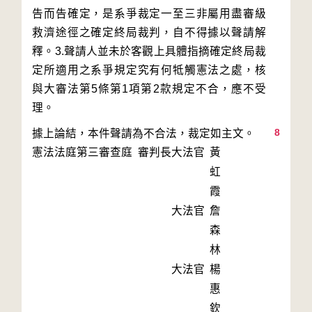
告而告確定，是系爭裁定一至三非屬用盡審級
救濟途徑之確定終局裁判，自不得據以聲請解
釋。3.聲請人並未於客觀上具體指摘確定終局裁
定所適用之系爭規定究有何牴觸憲法之處，核
與大審法第5條第1項第2款規定不合，應不受
8
憲法法庭第三審查庭 審判長
大法官
黃
虹
霞
大法官
詹
森
林
大法官
楊
惠
欽